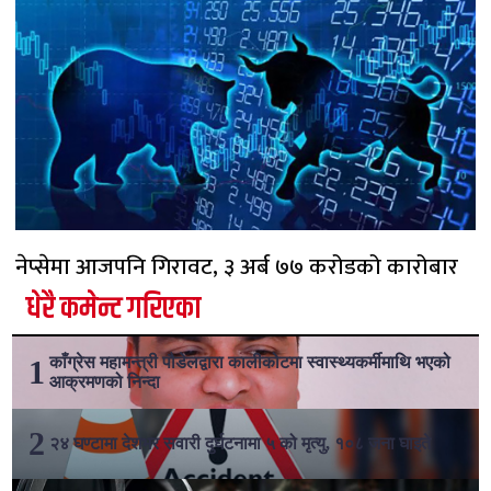
नेप्सेमा आजपनि गिरावट, ३ अर्ब ७७ करोडको कारोबार
धेरै कमेन्ट गरिएका
काँग्रेस महामन्त्री पौडेलद्वारा कालीकोटमा स्वास्थ्यकर्मीमाथि भएको
आक्रमणको निन्दा
२४ घण्टामा देशभर सवारी दुर्घटनामा ५ को मृत्यु, १०८ जना घाइते