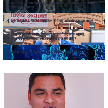
कालीकोटमा स्वास्थ्यकर्मीमाथि दुर्व्यवहार र अस्पतालमा तोडफोड गर्ने
तीन जना पक्राउ
घुस लिएको अभियोगमा चाबहिल नापीका अमिनविरुद्ध मुद्दा दायर
रमेश प्रसाईको प्रश्न- ग्यासको लाइन देखेर लाज लाग्यो,
प्रधानमन्त्री र मन्त्रीक्वाटरमा अभाव छ की छैन ?
नेप्सेमा आजपनि गिरावट, ३ अर्ब ७७ करोडको कारोबार
लोकप्रिय