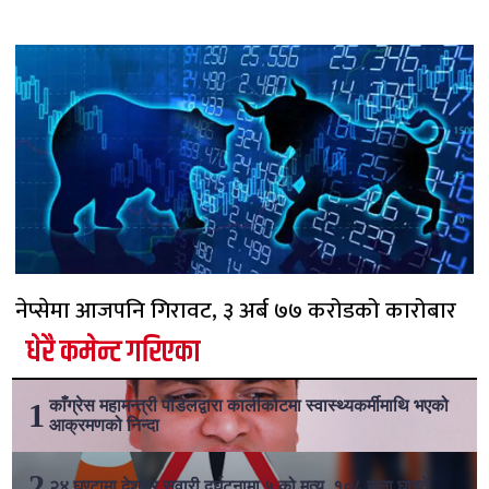
नेप्सेमा आजपनि गिरावट, ३ अर्ब ७७ करोडको कारोबार
धेरै कमेन्ट गरिएका
काँग्रेस महामन्त्री पौडेलद्वारा कालीकोटमा स्वास्थ्यकर्मीमाथि भएको
आक्रमणको निन्दा
२४ घण्टामा देशभर सवारी दुर्घटनामा ५ को मृत्यु, १०८ जना घाइते