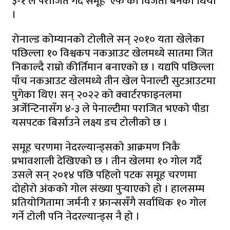
३-१ ले पराजित गर्दै समूह ‘एफ’को विजेता बनेको थियो
।
रोनाल्ड कोम्यानको टोलीले सन् २०१० यता खेलेका
पछिल्ला १० विश्वकप नकआउट खेलमध्ये सातमा जित
निकाल्दै राम्रो कीर्तिमान बनाएको छ । यद्यपि पछिल्ला
पाँच नकआउट खेलमध्ये तीन खेल पेनाल्टी सुटआउटमा
पुगेका थिए। सन् २०२२ को क्वार्टरफाइनलमा
अर्जेन्टिनासँग ४-३ ले पेनाल्टीमा पराजित भएको पीडा
यसपटक बिर्साउने लक्ष्य डच टोलीको छ ।
समूह चरणमा नेदरल्यान्ड्सको आक्रमण निकै
प्रभावशाली देखिएको छ । तीन खेलमा १० गोल गर्दै
उसले सन् २०१४ पछि पहिलो पटक समूह चरणमा
दोहोरो अंकको गोल संख्या पुर्‍याएको हो । हालसम्म
प्रतियोगितामा जर्मनी र फ्रान्ससँगै सर्वाधिक १० गोल
गर्ने टोली पनि नेदरल्यान्ड्स नै हो ।