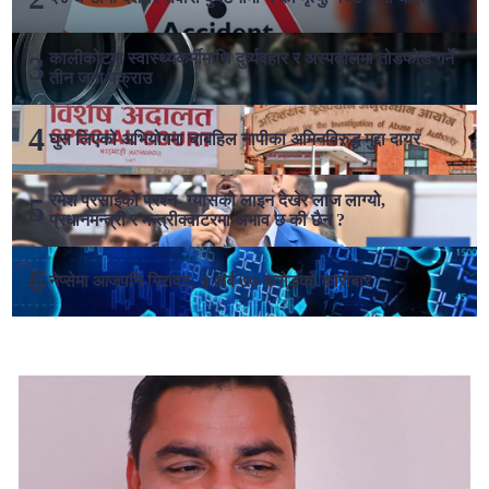
कालीकोटमा स्वास्थ्यकर्मीमाथि दुर्व्यवहार र अस्पतालमा तोडफोड गर्ने
तीन जना पक्राउ
घुस लिएको अभियोगमा चाबहिल नापीका अमिनविरुद्ध मुद्दा दायर
रमेश प्रसाईको प्रश्न- ग्यासको लाइन देखेर लाज लाग्यो,
प्रधानमन्त्री र मन्त्रीक्वाटरमा अभाव छ की छैन ?
नेप्सेमा आजपनि गिरावट, ३ अर्ब ७७ करोडको कारोबार
लोकप्रिय