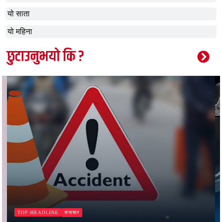
यो साता
यो महिना
छुटाउनुभयो कि ?
समाचार
TOP-HEADLINE