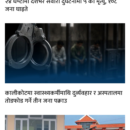
२४ घण्टामा देशभर सवारी दुर्घटनामा ५ को मृत्यु, १०८
जना घाइते
कालीकोटमा स्वास्थ्यकर्मीमाथि दुर्व्यवहार र अस्पतालमा
तोडफोड गर्ने तीन जना पक्राउ