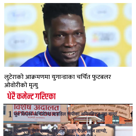
लुटेराको आक्रमणमा युगान्डाका चर्चित फुटबलर
ओवोरीको मृत्यु
धेरै कमेन्ट गरिएका
घुस लिएको अभियोगमा चाबहिल नापीका अमिनविरुद्ध मुद्दा दायर
रमेश प्रसाईको प्रश्न- ग्यासको लाइन देखेर लाज लाग्यो,