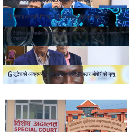
प्रधानमन्त्री र मन्त्रीक्वाटरमा अभाव छ की छैन ?
नेप्सेमा आजपनि गिरावट, ३ अर्ब ७७ करोडको कारोबार
वैदेशिक रोजगारीमा विभिन्न देश पठाइदिन्छु भन्दै ठगी गर्ने चार जना
पक्राउ
देउवा साउन २६ गते स्वदेश फर्किदै
लुटेराको आक्रमणमा युगान्डाका चर्चित फुटबलर ओवोरीको मृत्यु
लोकप्रिय