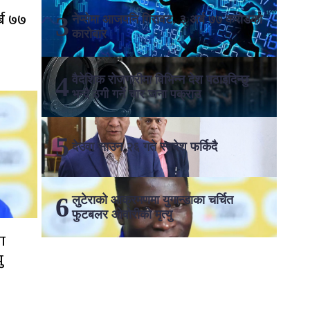
्ब ७७
नेप्सेमा आजपनि गिरावट, ३ अर्ब ७७ करोडको
कारोबार
वैदेशिक रोजगारीमा विभिन्न देश पठाइदिन्छु
भन्दै ठगी गर्ने चार जना पक्राउ
देउवा साउन २६ गते स्वदेश फर्किदै
लुटेराको आक्रमणमा युगान्डाका चर्चित
फुटबलर ओवोरीको मृत्यु
ा
ु