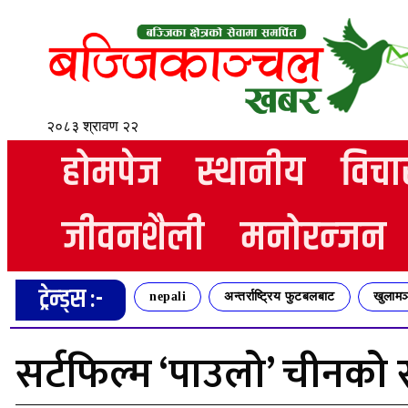
२०८३ श्रावण २२
होमपेज
स्थानीय
विचा
जीवनशैली
मनोरन्जन
ट्रेन्ड्स :-
nepali
अन्तर्राष्ट्रिय फुटबलबाट
खुलामञ
सर्टफिल्म ‘पाउलो’ चीनको 