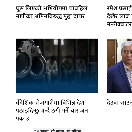
घुस लिएको अभियोगमा चाबहिल
रमेश प्रसाई
नापीका अमिनविरुद्ध मुद्दा दायर
देखेर लाज ला
मन्त्रीक्व
वैदेशिक रोजगारीमा विभिन्न देश
देउवा साउन
पठाइदिन्छु भन्दै ठगी गर्ने चार जना
पक्राउ
लोकप्रिय
२४ घण्टा
यो साता
यो महिना