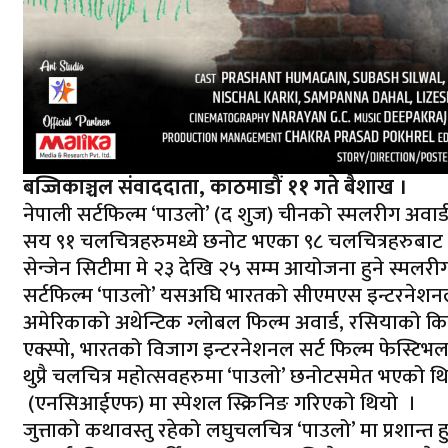
बज्जिकाञ्चल संवाददाता, काठमाडौं ११ गते बैशाख ।
नेपाली सर्टफिल्म ‘पाउलो’ (द शुज) चीनको स्मलरीग अवा
सय ९१ चलचित्रहरुमध्ये छनोट भएका ९८ चलचित्रहरुबाट
सेन्जेन सिटीमा मे २३ देखि २५ सम्म आयोजना हुने स्मलरीग अ
सर्टफिल्म ‘पाउलो’ यसअघि भारतको सीएमएस इन्टरनेशनल च
अमेरिकाको अथेन्टिक ग्लोबल फिल्म अवार्ड, रसियाको किनो
एक्स्पो, भारतको विजाग इन्टरनेशनल सर्ट फिल्म फेस्ट
थुप्रै चलचित्र महोत्सवहरुमा ‘पाउलो’ छनोटसमेत भएको थियो
(एनसिआईएफ) मा स्पेशल स्क्रिनिङ गरिएको थियो ।
जुत्ताको कथावस्तु रहेको लघुचलचित्र ‘पाउलो’ मा प्रशान्त ह