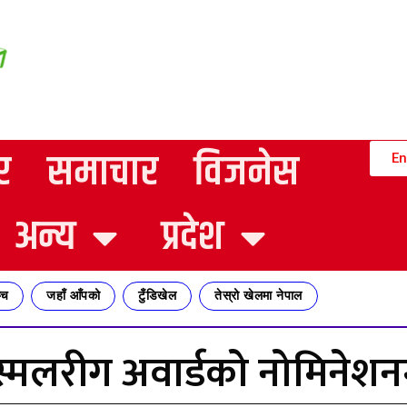
र
समाचार
विजनेस
En
अन्य
प्रदेश
्च
जहाँ आँपको
टुँडिखेल
तेस्रो खेलमा नेपाल
स्मलरीग अवार्डको नोमिनेशन