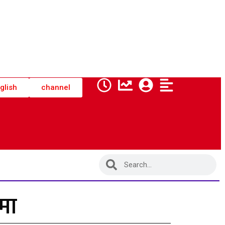
glish
channel
मा