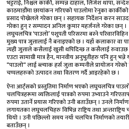
भट्टराई, निश्चल कार्की, सम्पन्न दाहाल, लिजेश थापा, सन
काठमाडौंमा छायांकन गरिएको पाउलोमा रेनुका कार्कीको कास
प्रसाद पोख्रेलले गरेका छन् । सहायक निर्देशन करन स
गरेका हुन् र सम्पादन अनिल कुमार महर्जनले गरेका छन् ।
लघुचलचित्र ‘पाउलो’ पशुपती परिसरमा बस्ने परिवारविह
मुख्य पात्र जुत्तालाई नै बनाइएको छ । यहाँ कलाकार वा पात्
त्यही जुत्ताले कसैलाई खुसी थपिदिन्छ त कसैलाई रुवाउछ
एउटा सामाग्री मात्र हैन, मानवीय अनुभुतीहरु पनि हुन् भन
“पाउलो“ लाई ब्ल्याक हर्स जुत्ता कम्पनीले प्रायोजन गरेको छ 
चप्पलहरुको उत्पादन तथा वितरण गर्दै आइरहेको छ ।
ऐना आर्ट्सको प्रस्तुतिमा निर्माण भएको लघुचलचित्र पाउ
चलचित्रहरूमा व्यक्तिलाई पात्रको रुपमा उभ्याउने गरिएता
रुपमा उतार्ने प्रयास गरिएको उनी बताउँछन् । उनले निर्माण ग
लगायतका लघुचलचिहरु विभिन्न राष्ट्रिय तथा अन्तराष्ट्रिय
थियो । उनी पछिल्लो समय नयाँ चलचित्र निर्माणको तयारी
बताउँछन् ।