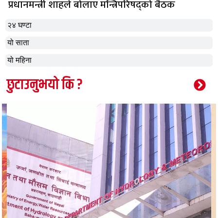
प्रधानमन्त्री शाहले बोलाए मन्त्रिपरिषद्को बैठक
२४ घण्टा
यो साता
यो महिना
छुटाउनुभयो कि ?