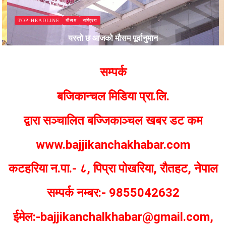
मौसम
राष्ट्रिय
TOP-HEADLINE
यस्तो छ आजको मौसम पूर्वानुमान
Bajjikanchal Desk
सम्पर्क
बजिकान्चल मिडिया प्रा.लि.
द्वारा सञ्चालित बज्जिकाञ्चल खबर डट कम
www.bajjikanchakhabar.com
कटहरिया न.पा.- ८, पिप्रा पोखरिया, रौतहट, नेपाल
सम्पर्क नम्बर:- 9855042632
ईमेल:-bajjikanchalkhabar@gmail.com,