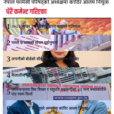
नेपाल फार्मेसी परिषद्को अध्यक्षमा कादिर आलम नियुक्त
धेरै कमेन्ट गरिएका
२०८३ साउन २१ गते विहिबारस् आजको राशिफल
यस्तो छ आजको मौसम पूर्वानुमान
लगानीको बोर्डको सीईओमा यांकी उक्याब नियुक्त
कैलालीमा दुई यात्रुवाहक बस ठोक्किँदा सात जना घाइते
समस्याग्रस्त शिव शिखर र पशुपति सहकारीका ४२ जना बचतकर्ताले
पाए रकम फिर्ता
नेपाल फार्मेसी परिषद्को अध्यक्षमा कादिर आलम नियुक्त