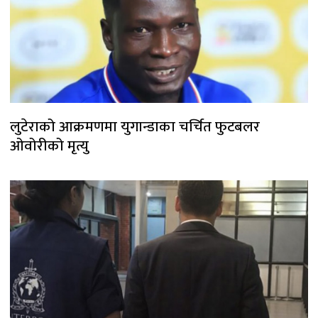
लुटेराको आक्रमणमा युगान्डाका चर्चित फुटबलर
ओवोरीको मृत्यु