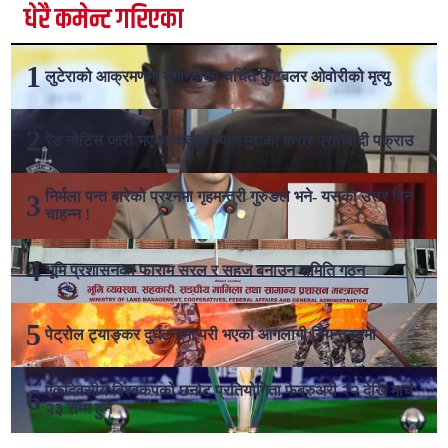
धेरै कमेन्ट गरिएका
लुटेराको आक्रमणमा युगान्डाका चर्चित फुटबलर ओवोरीको मृत्यु
रेड नोटिस जारी भएका कर्तव्य ज्यान मुद्दाका फरार प्रतिवादी पक्राउ
निर्मला पन्त बारेको प्रश्नमा गृहमन्त्री गुरुङले भने- यसको उत्तर दिन
चाहन्न !
भूमि प्रशासनका फाराम सरल र सहज बनाउन समिति गठन
पेट्रोल ट्याङ्कर दुर्घटनामा परी भएको आगलागी नियन्त्रणमा
एकदिवसीय विश्वकपको छनोट प्रतियोगिता फेब्रुअरी २२ देखि मार्च
२३ सम्म हुने