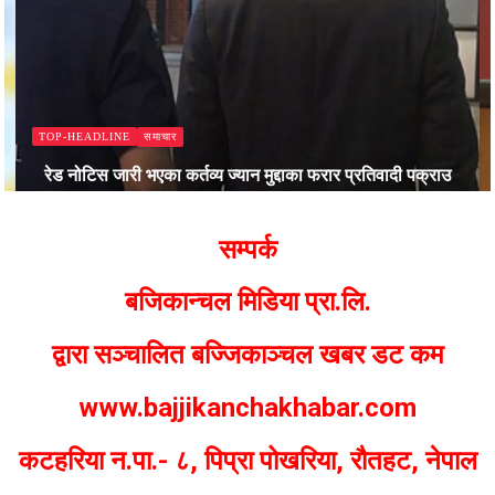
समाचार
TOP-HEADLINE
रेड नोटिस जारी भएका कर्तव्य ज्यान मुद्दाका फरार प्रतिवादी पक्राउ
Bajjikanchal Desk
सम्पर्क
बजिकान्चल मिडिया प्रा.लि.
द्वारा सञ्चालित बज्जिकाञ्चल खबर डट कम
www.bajjikanchakhabar.com
कटहरिया न.पा.- ८, पिप्रा पोखरिया, रौतहट, नेपाल