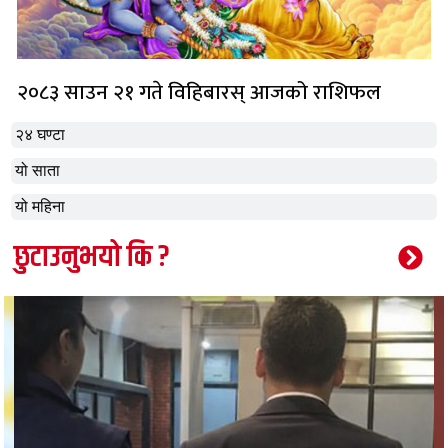
२०८३ साउन २१ गते विहिबारस् आजको राशिफल
२४ घण्टा
यो साता
यो महिना
छुटाउनुभयो कि ?