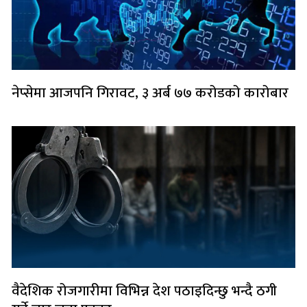
नेप्सेमा आजपनि गिरावट, ३ अर्ब ७७ करोडको कारोबार
वैदेशिक रोजगारीमा विभिन्न देश पठाइदिन्छु भन्दै ठगी