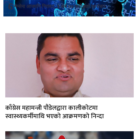
नेप्सेमा आजपनि गिरावट, ३ अर्ब ७७ करोडको कारोबार
लोकप्रिय
काँग्रेस महामन्त्री पौडेलद्वारा कालीकोटमा
स्वास्थ्यकर्मीमाथि भएको आक्रमणको निन्दा