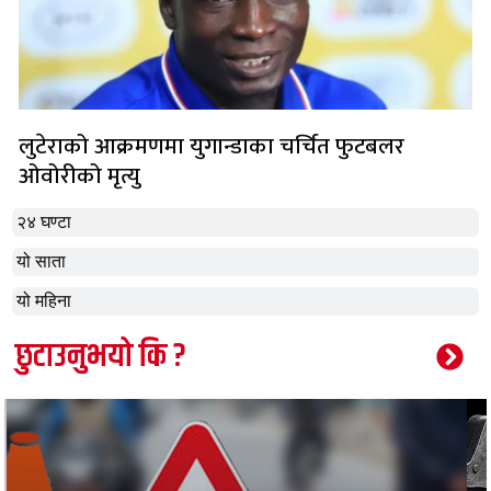
लुटेराको आक्रमणमा युगान्डाका चर्चित फुटबलर
ओवोरीको मृत्यु
२४ घण्टा
यो साता
यो महिना
छुटाउनुभयो कि ?