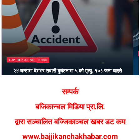
समाचार
TOP-HEADLINE
कालीकोटमा स्वास्थ्यकर्मीमाथि दुर्व्यवहार र अस्पतालमा तोडफोड गर्ने
तीन जना पक्राउ
Bajjikanchal Desk
सम्पर्क
बजिकान्चल मिडिया प्रा.लि.
द्वारा सञ्चालित बज्जिकाञ्चल खबर डट कम
www.bajjikanchakhabar.com