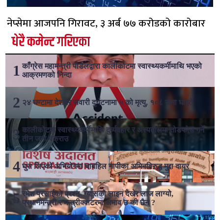
नेप्सेमा आजपनि गिरावट, ३ अर्ब ७७ करोडको कारोबार
धेरै कमेन्ट गरिएका
काँग्रेस महामन्त्री पौडेलद्वारा कालीकोटमा स्वास्थ्यकर्मीमाथि भएको
आक्रमणको निन्दा
२४ घण्टामा देशभर सवारी दुर्घटनामा ५ को मृत्यु, १०८ जना घाइते
कालीकोटमा स्वास्थ्यकर्मीमाथि दुर्व्यवहार र अस्पतालमा तोडफोड गर्ने
तीन जना पक्राउ
घुस लिएको अभियोगमा चाबहिल नापीका अमिनविरुद्ध मुद्दा दायर
रमेश प्रसाईको प्रश्न- ग्यासको लाइन देखेर लाज लाग्यो,
प्रधानमन्त्री र मन्त्रीक्वाटरमा अभाव छ की छैन ?