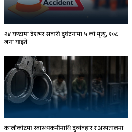
२४ घण्टामा देशभर सवारी दुर्घटनामा ५ को मृत्यु, १०८
जना घाइते
कालीकोटमा स्वास्थ्यकर्मीमाथि दुर्व्यवहार र अस्पतालमा