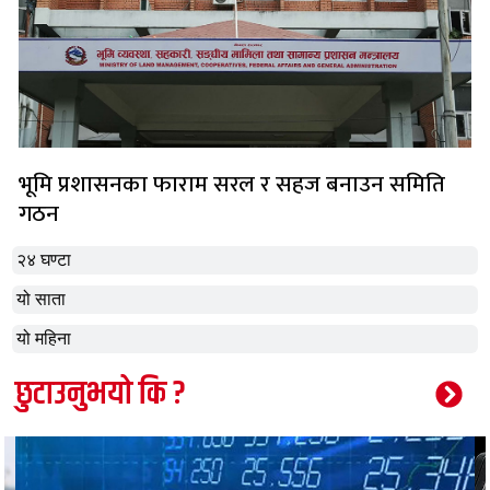
भूमि प्रशासनका फाराम सरल र सहज बनाउन समिति
गठन
२४ घण्टा
यो साता
यो महिना
छुटाउनुभयो कि ?