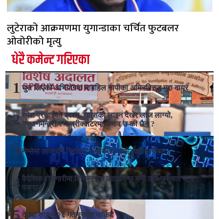
लुटेराको आक्रमणमा युगान्डाका चर्चित फुटबलर
ओवोरीको मृत्यु
धेरै कमेन्ट गरिएका
घुस लिएको अभियोगमा चाबहिल नापीका अमिनविरुद्ध मुद्दा दायर
रमेश प्रसाईको प्रश्न- ग्यासको लाइन देखेर लाज लाग्यो,
प्रधानमन्त्री र मन्त्रीक्वाटरमा अभाव छ की छैन ?
नेप्सेमा आजपनि गिरावट, ३ अर्ब ७७ करोडको कारोबार
वैदेशिक रोजगारीमा विभिन्न देश पठाइदिन्छु भन्दै ठगी गर्ने चार जना
पक्राउ
देउवा साउन २६ गते स्वदेश फर्किदै