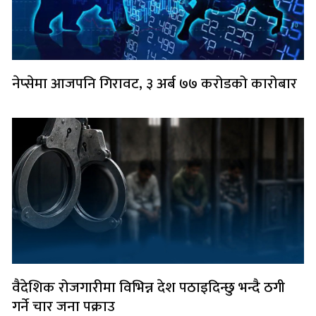
नेप्सेमा आजपनि गिरावट, ३ अर्ब ७७ करोडको कारोबार
वैदेशिक रोजगारीमा विभिन्न देश पठाइदिन्छु भन्दै ठगी
गर्ने चार जना पक्राउ