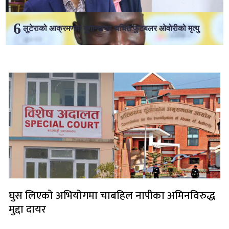
लुटेराको आक्रमणमा युगान्डाका चर्चित फुटबलर ओवोरीको मृत्यु
लोकप्रिय
घुस लिएको अभियोगमा चाबहिल नापीका अमिनविरुद्ध
मुद्दा दायर