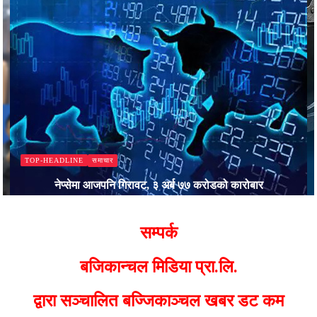
समाचार
TOP-HEADLINE
नेप्सेमा आजपनि गिरावट, ३ अर्ब ७७ करोडको कारोबार
Bajjikanchal Desk
सम्पर्क
बजिकान्चल मिडिया प्रा.लि.
द्वारा सञ्चालित बज्जिकाञ्चल खबर डट कम