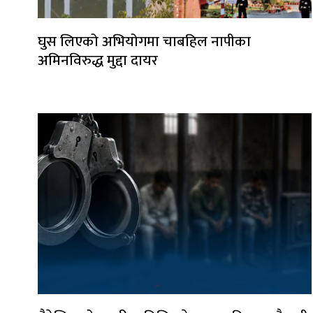
घुस लिएको अभियोगमा चाबहिल नापीका
अमिनविरुद्ध मुद्दा दायर