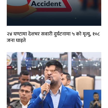
२४ घण्टामा देशभर सवारी दुर्घटनामा ५ को मृत्यु, १०८
जना घाइते