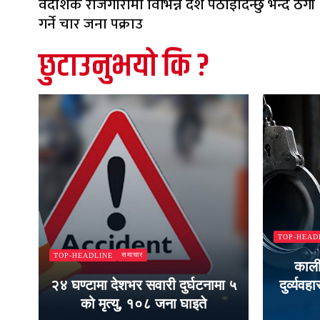
वैदेशिक रोजगारीमा विभिन्न देश पठाइदिन्छु भन्दै ठगी
गर्ने चार जना पक्राउ
छुटाउनुभयो कि ?
TOP-HEAD
समाचार
TOP-HEADLINE
काली
को
२४ घण्टामा देशभर सवारी दुर्घटनामा ५
दुर्व्यव
को मृत्यु, १०८ जना घाइते