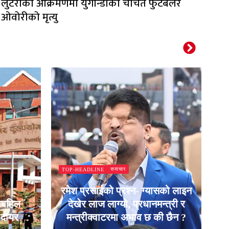
लुटेराको आक्रमणमा युगान्डाका चर्चित फुटबलर
ओवोरीको मृत्यु
समाचार
TOP-HEADLINE
T
रमेश प्रसाईको प्रश्न- ग्यासको लाइन
ाबहिल
देखेर लाज लाग्यो, प्रधानमन्त्री र
न
ा दायर
मन्त्रीक्वाटरमा अभाव छ की छैन ?