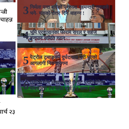
निर्मला पन्त बारेको प्रश्नमा गृहमन्त्री गुरुङले
त्री
भने- यसको उत्तर दिन चाहन्न !
चाहन्न
भूमि प्रशासनका फाराम सरल र सहज
बनाउन समिति गठन
पेट्रोल ट्याङ्कर दुर्घटनामा परी भएको
आगलागी नियन्त्रणमा
एकदिवसीय विश्वकपको छनोट प्रतियोगिता
फेब्रुअरी २२ देखि मार्च २३ सम्म हुने
ट
मार्च २३