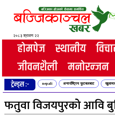
२०८३ श्रावण २२
होमपेज
स्थानीय
विचा
जीवनशैली
मनोरन्जन
ट्रेन्ड्स :-
nepali
अन्तर्राष्ट्रिय फुटबलबाट
खुलामञ
फतुवा विजयपुरको आवि बुनि