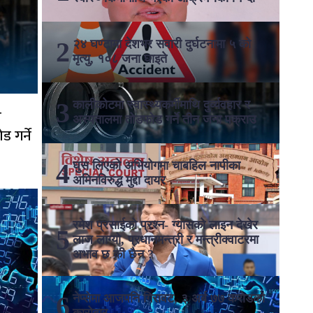
२४ घण्टामा देशभर सवारी दुर्घटनामा ५ को
मृत्यु, १०८ जना घाइते
कालीकोटमा स्वास्थ्यकर्मीमाथि दुर्व्यवहार र
ि
अस्पतालमा तोडफोड गर्ने तीन जना पक्राउ
ड गर्ने
घुस लिएको अभियोगमा चाबहिल नापीका
अमिनविरुद्ध मुद्दा दायर
रमेश प्रसाईको प्रश्न- ग्यासको लाइन देखेर
लाज लाग्यो, प्रधानमन्त्री र मन्त्रीक्वाटरमा
अभाव छ की छैन ?
नेप्सेमा आजपनि गिरावट, ३ अर्ब ७७ करोडको