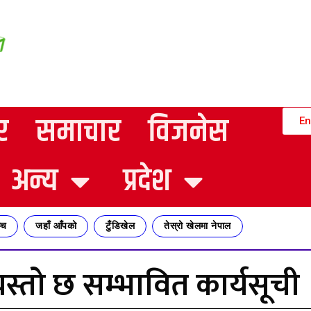
र
समाचार
विजनेस
En
अन्य
प्रदेश
्च
जहाँ आँपको
टुँडिखेल
तेस्रो खेलमा नेपाल
यस्तो छ सम्भावित कार्यसूची