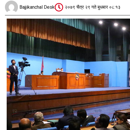
Bajjikanchal Desk
२०७९ चैत्र २९ गते बुधबार ०८:१३