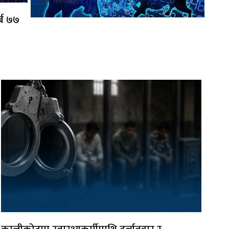
कारोबार
्ब ७७