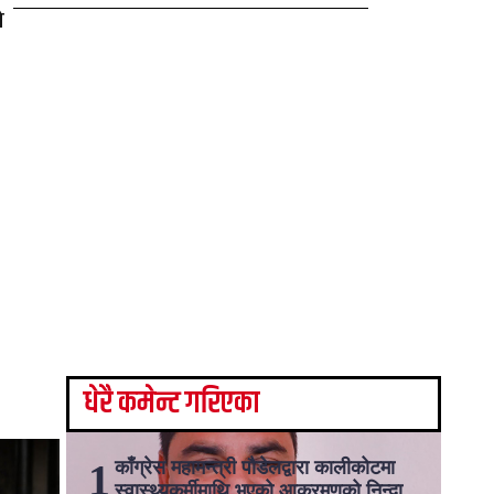
ो
धेरै कमेन्ट गरिएका
काँग्रेस महामन्त्री पौडेलद्वारा कालीकोटमा
स्वास्थ्यकर्मीमाथि भएको आक्रमणको निन्दा