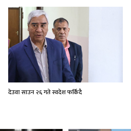
देउवा साउन २६ गते स्वदेश फर्किदै