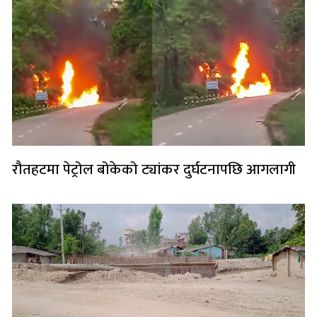
रौतहटमा पेट्रोल बोकेको ट्यांकर दुर्घटनापछि आगलागी