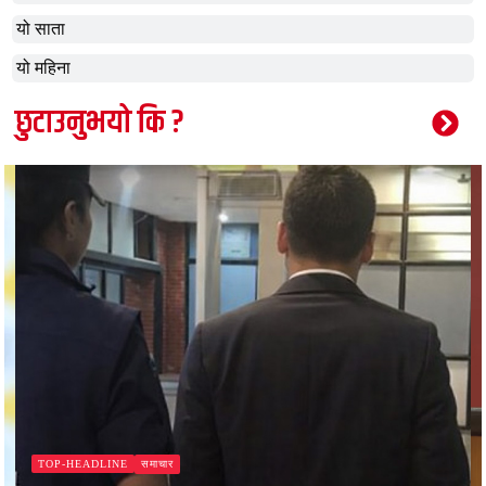
यो साता
यो महिना
छुटाउनुभयो कि ?
समाचार
TOP-HEADLINE