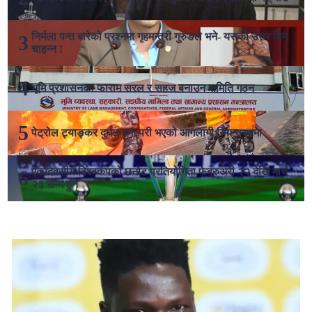
निर्मला पन्त बारेको प्रश्नमा गृहमन्त्री गुरुङले भने- यसको उत्तर दिन
चाहन्न !
भूमि प्रशासनका फाराम सरल र सहज बनाउन समिति गठन
पेट्रोल ट्याङ्कर दुर्घटनामा परी भएको आगलागी नियन्त्रणमा
एकदिवसीय विश्वकपको छनोट प्रतियोगिता फेब्रुअरी २२ देखि मार्च
२३ सम्म हुने
लोकप्रिय