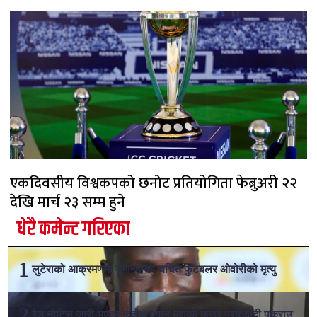
एकदिवसीय विश्वकपको छनोट प्रतियोगिता फेब्रुअरी २२
देखि मार्च २३ सम्म हुने
धेरै कमेन्ट गरिएका
लुटेराको आक्रमणमा युगान्डाका चर्चित फुटबलर ओवोरीको मृत्यु
रेड नोटिस जारी भएका कर्तव्य ज्यान मुद्दाका फरार प्रतिवादी पक्राउ