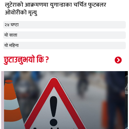
लुटेराको आक्रमणमा युगान्डाका चर्चित फुटबलर
ओवोरीको मृत्यु
२४ घण्टा
यो साता
यो महिना
छुटाउनुभयो कि ?