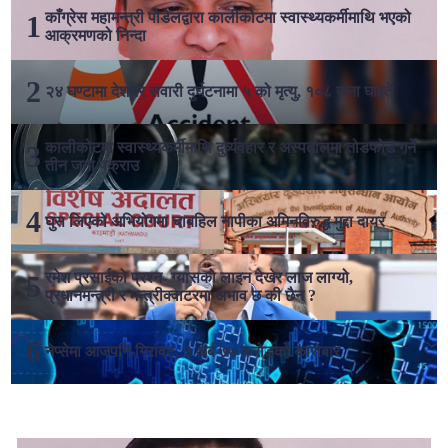
काँग्रेस महामन्त्री पौडेलद्वारा कालीकोटमा स्वास्थ्यकर्मीमाथि भएको
आक्रमणको निन्दा
२४ घण्टामा देशभर सवारी दुर्घटनामा ५ को मृत्यु, १०८ जना घाइते
कालीकोटमा स्वास्थ्यकर्मीमाथि दुर्व्यवहार र अस्पतालमा तोडफोड गर्ने
तीन जना पक्राउ
घुस लिएको अभियोगमा चाबहिल नापीका अमिनविरुद्ध मुद्दा दायर
रमेश प्रसाईको प्रश्न- ग्यासको लाइन देखेर लाज लाग्यो,
प्रधानमन्त्री र मन्त्रीक्वाटरमा अभाव छ की छैन ?
नेप्सेमा आजपनि गिरावट, ३ अर्ब ७७ करोडको कारोबार
लोकप्रिय