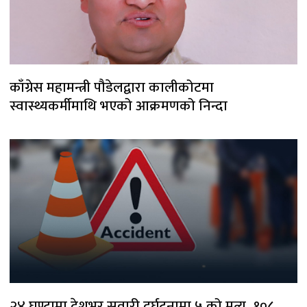
काँग्रेस महामन्त्री पौडेलद्वारा कालीकोटमा
स्वास्थ्यकर्मीमाथि भएको आक्रमणको निन्दा
२४ घण्टामा देशभर सवारी दुर्घटनामा ५ को मृत्यु, १०८