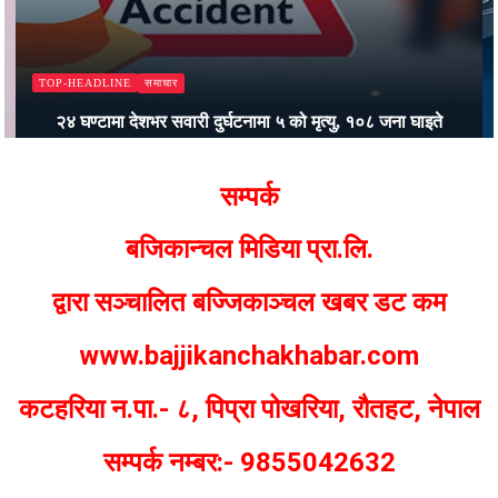
समाचार
TOP-HEADLINE
२४ घण्टामा देशभर सवारी दुर्घटनामा ५ को मृत्यु, १०८ जना घाइते
Bajjikanchal Desk
सम्पर्क
बजिकान्चल मिडिया प्रा.लि.
द्वारा सञ्चालित बज्जिकाञ्चल खबर डट कम
www.bajjikanchakhabar.com
कटहरिया न.पा.- ८, पिप्रा पोखरिया, रौतहट, नेपाल
सम्पर्क नम्बर:- 9855042632