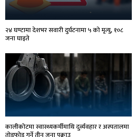
२४ घण्टामा देशभर सवारी दुर्घटनामा ५ को मृत्यु, १०८
जना घाइते
कालीकोटमा स्वास्थ्यकर्मीमाथि दुर्व्यवहार र अस्पतालमा
तोडफोड गर्ने तीन जना पक्राउ