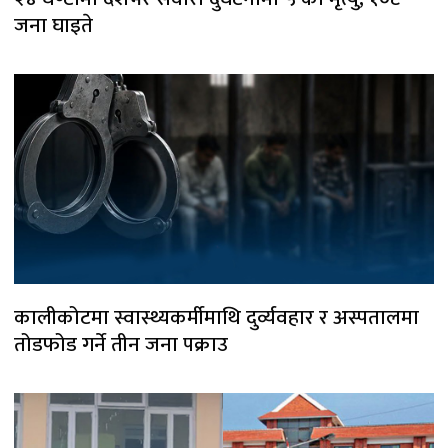
जना घाइते
कालीकोटमा स्वास्थ्यकर्मीमाथि दुर्व्यवहार र अस्पतालमा
तोडफोड गर्ने तीन जना पक्राउ