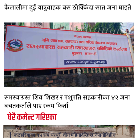
कैलालीमा दुई यात्रुवाहक बस ठोक्किँदा सात जना घाइते
समस्याग्रस्त शिव शिखर र पशुपति सहकारीका ४२ जना
बचतकर्ताले पाए रकम फिर्ता
धेरै कमेन्ट गरिएका
कटहरियाका १५ सय घरधुरी तीन महिनादेखि खानेपानीविहीन