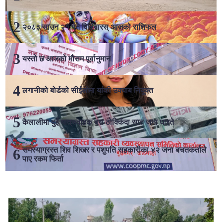
२०८३ साउन २१ गते विहिबारस् आजको राशिफल
यस्तो छ आजको मौसम पूर्वानुमान
लगानीको बोर्डको सीईओमा यांकी उक्याब नियुक्त
कैलालीमा दुई यात्रुवाहक बस ठोक्किँदा सात जना घाइते
समस्याग्रस्त शिव शिखर र पशुपति सहकारीका ४२ जना बचतकर्ताले
पाए रकम फिर्ता
लोकप्रिय