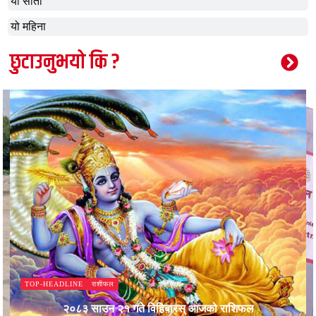
यो साता
यो महिना
छुटाउनुभयो कि ?
राशीफल
TOP-HEADLINE
२०८३ साउन २१ गते विहिबारस् आजको राशिफल