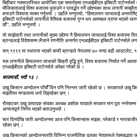
बिहीबार नक्सालस्थित आयोजित एक समारोहमा एनआईबीएल इक्विटी पार्टनर्सको तर्फ
मौलिकतालाई विश्व बजारमा पुर्‍याउने र प्रवर्द्धन गर्ने उद्देश्यका साथ लगानी स
बनाउने विश्वास व्यक्त गर्नुभयो । उहाँले भन्नुभयो, “हिमालयन जाभालाई अन्तर्र
इक्विटी पार्टनर्सको लगानीले वैश्विक बजारमा पुग्न थप आत्मबल प्राप्त भएको धारणा र
छौं”, उहाँले भन्नुभयो ।
यो साझेदारी तथा लगानीको मुख्य उद्देश्य नै हिमालयन जाभालाई विश्व बजारमा व
ब्रान्डलाई विदेशसम्म लैजाने रणनीति अन्तर्गत एनआईबीएल इक्विटी पार्टनर्सले 
सन् १९९९ मा स्थापना भएको कफी ब्रान्डले नेपालमा ७० भन्दा बढी आउटलेट, 
यस लगानीले हिमालयन जाभाको बिक्री वृद्धि हुने, विश्व बजारमा निर्यात गर्ने अ
एनआईबीएल इक्विटी पार्टनर्सले अपेक्षा गरेको छ ।
काठमाडौं, भदौ १३ ।
उखु किसान आन्दोलन पाँचौँ दिन पनि निरन्तर जारी रहेको छ । सरकारले उखु कि
माइतीघर मण्डलामा धर्ना दिइरहेका छन् ।
रौतहटका उखु उत्पादक संघका अध्यक्ष अशोक यादवले सरकार माग पूरा नगरेसम्म आ
अन्यायपूर्ण निर्णय भएको बताउनुभयो ।
चार दिनदेखि जारी आन्दोलनमा आज पनि किसानहरू माइक, प्लेकार्ड र नाराबाजीसहित
रहेका छन् ।
उखु किसानको आन्दोलनप्रति विभिन्न राजनीतिक दलका नेताहरूले ऐक्यबद्धता ज