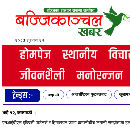
२०८३ श्रावण २२
होमपेज
स्थानीय
विचा
जीवनशैली
मनोरन्जन
ट्रेन्ड्स :-
nepali
अन्तर्राष्ट्रिय फुटबलबाट
खुलामञ
भदौ १२, काठमाडौं ।
एनआईबीएल इक्विटी पार्टनर्स र हिमालयन जाभा कम्पनीबीच लगानी सम्झौतामा हस