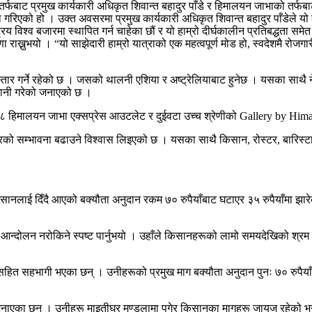
बाट प्रमुख कार्यकारी अधिकृत शिवान्त बहादुर पाँडे र हिमालयन जाभाको तर्फबाट स
म्झौता गरिएको हो । उक्त अवसरमा प्रमुख कार्यकारी अधिकृत शिवान्त बहादुर पाँडेले य
ाष्ट्रिय विश्व बजारमा स्थापित गर्न चाहेका छौं र यो हाम्रो दीर्घकालीन प्रतिब
ाख्नुभयो । “यो साझेदारी हाम्रो यात्राको एक महत्वपूर्ण मोड हो, स्वदेशमै रोजगारी सि
िस्तार गर्ने रहेको छ । जसको थालनी एशिया र अष्ट्रेलियाबाट हुनेछ । यसका साथ
लगानी गरेको जनाएको छ ।
१८ हिमालयन जाभा एक्सप्रेस आउटलेट र दुईवटा उच्च श्रेणीको Gallery by Hi
वसरको सम्भावना बढाउने विश्वास लिइएको छ । यसका साथै किसान, रोस्टर, बारिस्टा र 
सानलाई दिँदै आएको बक्यौता अनुदान रकम ७० रुपैयाँबाट घटाएर ३५ रुपैयाँमा झ
न्दोलन नरोकिने स्पष्ट पार्नुभयो । उहाँले किसानहरूको लामो समयदेखिको श्रम 
 सहभागी भएका छन् । उनीहरूको प्रमुख माग बक्यौता अनुदान पुनः ७० रुपैयाँ कायम ग
नाएका छन् । उनीहरू माइतीघर मण्डलामा पुगेर किसानका मागहरू जायज रहेको भन