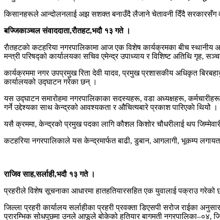
किसानहरूले आन्दोलनलाई अझ सशक्त बनाउँदै लैजाने चेतावनी दिँदै सरकारसँग व
बज्जिकाञ्चल संवाददाता,राैतहट,भदौ १३ गते ।
राैतहटकाे कटहरिया नगरपालिकामा आज एक विशेष कार्यक्रमका बीच स्थानीय आपत
मन्त्री परिषद्को कार्यालयका सचिव एमेन्द्र उपाध्याय र विशिष्ट अतिथि गृह, स
कार्यक्रममा नगर उपप्रमुख रिता देवी यादव, प्रमुख प्रशासकीय अधिकृत बिरबह
कार्यालयको उद्घाटन गरेका छन् ।
यस उद्घाटन समारोहमा नगरपालिकाका सदस्यहरू, वडा अध्यक्षहरू, कर्मचारीहरू
गर्ने उद्देश्यका साथ केन्द्रको आवश्यकता र औचित्यबारे प्रकाश पारिएकाे थियोे ।
यसै क्रममा, केन्द्रको प्रमुख पदका लागि कौशल किशोर चौधरीलाई थप जिम्मेवारी
कटहरिया नगरपालिकाले यस केन्द्रमार्फत बाढी, डुबान, आगलागी, भूकम्प लगायतक
राजिव साह,सर्लाही,भदौ १३ गते ।
प्रहरीले विशेष सूचनाका आधारमा हातहतियारसहित एक युवालाई पक्राउ गरेको छ 
जिल्ला प्रहरी कार्यालय सर्लाहीका प्रहरी प्रवक्ता डिएसपी सरोज राईका अन
प्रारम्भिक सोधपुछमा उनले आफूले बोकेको हतियार बागमती नगरपालिका–०४, जि