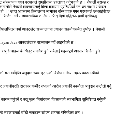
ंस्थापक गगन प्रधानले सम्झौतामा हस्ताक्षर गर्नुभएको छ । नेपाली ब्रान्ड र
ो लगानीले नेपाली व्यवसायलाई विश्व बजारमा प्रतिस्पर्धा गर्न थप सक्षम र सबल
द्धता समेत हो ।” उक्त अवसरमा हिमालयन जाभाका संस्थापक गगन प्रधानले एनआईबीएल
र्जना गर्ने र व्यावसायिक तालिम मार्फत् दिगो वृद्धितर्फ हामी प्रतिबद्ध
ै नेपालभित्र नयाँ आउटलेट सञ्चालनमा ल्याउन सहयोगसमेत पुग्नेछ । नेपाली
malayan Java आउटलेटहरु सञ्चालन गर्दै आइरहेको छ ।
फ्रेन्चाइज चेनभित्र समावेश हुने सबैलाई महत्वपूर्ण अवसर सिर्जना हुने
ारेको यस वर्षदेखि अनुदान रकम हटाएको विरोधमा किसानहरू काठमाडौंको
र लगानीप्रति सरकार गम्भीर नभएको आरोप लगाउँदै बक्यौता अनुदान कटौती गर्नु
र्नुपर्ने र उखु मूल्य निर्धारणमा किसानको सहभागिता सुनिश्चित गर्नुपर्ने
्दै सरकारलाई चाँडो समाधान खोज्न आग्रह गरिरहेका छन् ।