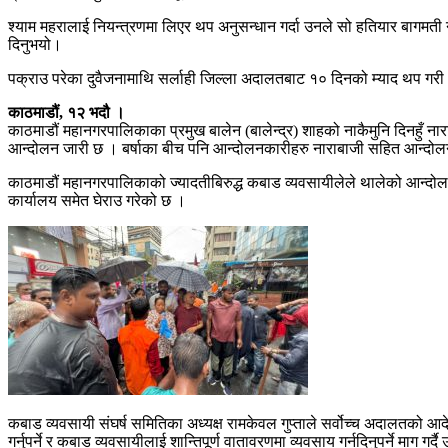
श्याम महरालाई नियन्त्रणमा लिएर थप अनुसन्धान गर्दा उनले सो हतियार बागम
दिनुभयो।
पक्राउ परेका दुवैजनामाथि सर्लाही जिल्ला अदालतबाट १० दिनको म्याद थप ग
काठमाडौं, १२ भदौ ।
काठमाडौं महानगरपालिकाका प्रमुख बालेन (बालेन्द्र) शाहको नाकैमुनि दिनहु
आन्दोलन जारी छ । बर्षाका बीच पनि आन्दोलनकारीहरु नाराबाजी सहित आन्दो
काठमाडौं महानगरपालिकाको ज्यादतीबिरुद्ध कबाड व्यवसायीलेले थालेको आन्द
कार्यालय समेत घेराउ गरेको छ ।
कबाड व्यवसायी संघर्ष समितिका अध्यक्ष रामकेवल गुप्ताले सर्वोच्च अदालतको आद
गर्नुपर्ने र कबाड व्यवसायीलाई शान्तिपूर्ण वातावरणमा व्यवसाय गर्नदिनुपर्ने माग गर्