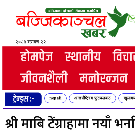
२०८३ श्रावण २२
होमपेज
स्थानीय
विचा
जीवनशैली
मनोरन्जन
ट्रेन्ड्स :-
nepali
अन्तर्राष्ट्रिय फुटबलबाट
खुलामञ
श्री माबि टेंग्राहामा नयाँ भर