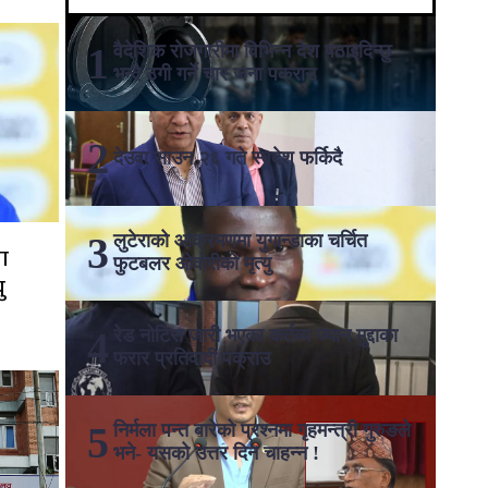
वैदेशिक रोजगारीमा विभिन्न देश पठाइदिन्छु
भन्दै ठगी गर्ने चार जना पक्राउ
देउवा साउन २६ गते स्वदेश फर्किदै
लुटेराको आक्रमणमा युगान्डाका चर्चित
ा
फुटबलर ओवोरीको मृत्यु
ु
रेड नोटिस जारी भएका कर्तव्य ज्यान मुद्दाका
फरार प्रतिवादी पक्राउ
निर्मला पन्त बारेको प्रश्नमा गृहमन्त्री गुरुङले
भने- यसको उत्तर दिन चाहन्न !