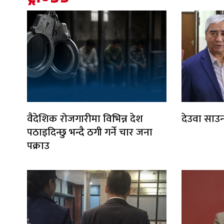
वैदेशिक रोजगारीमा विभिन्न देश
देउवा साउन
पठाइदिन्छु भन्दै ठगी गर्ने चार जना
पक्राउ