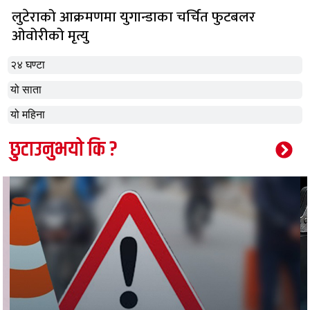
लुटेराको आक्रमणमा युगान्डाका चर्चित फुटबलर
ओवोरीको मृत्यु
२४ घण्टा
यो साता
यो महिना
छुटाउनुभयो कि ?