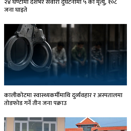
२४ घण्टामा देशभर सवारी दुर्घटनामा ५ को मृत्यु, १०८
जना घाइते
कालीकोटमा स्वास्थ्यकर्मीमाथि दुर्व्यवहार र अस्पतालमा
तोडफोड गर्ने तीन जना पक्राउ