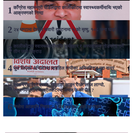
काँग्रेस महामन्त्री पौडेलद्वारा कालीकोटमा स्वास्थ्यकर्मीमाथि भएको
आक्रमणको निन्दा
२४ घण्टामा देशभर सवारी दुर्घटनामा ५ को मृत्यु, १०८ जना घाइते
कालीकोटमा स्वास्थ्यकर्मीमाथि दुर्व्यवहार र अस्पतालमा तोडफोड गर्ने
तीन जना पक्राउ
घुस लिएको अभियोगमा चाबहिल नापीका अमिनविरुद्ध मुद्दा दायर
रमेश प्रसाईको प्रश्न- ग्यासको लाइन देखेर लाज लाग्यो,
प्रधानमन्त्री र मन्त्रीक्वाटरमा अभाव छ की छैन ?
नेप्सेमा आजपनि गिरावट, ३ अर्ब ७७ करोडको कारोबार
लोकप्रिय