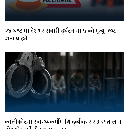
२४ घण्टामा देशभर सवारी दुर्घटनामा ५ को मृत्यु, १०८
जना घाइते
कालीकोटमा स्वास्थ्यकर्मीमाथि दुर्व्यवहार र अस्पतालमा