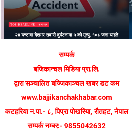
समाचार
TOP-HEADLINE
२४ घण्टामा देशभर सवारी दुर्घटनामा ५ को मृत्यु, १०८ जना घाइते
Bajjikanchal Desk
सम्पर्क
बजिकान्चल मिडिया प्रा.लि.
द्वारा सञ्चालित बज्जिकाञ्चल खबर डट कम
www.bajjikanchakhabar.com
कटहरिया न.पा.- ८, पिप्रा पोखरिया, रौतहट, नेपाल
सम्पर्क नम्बर:- 9855042632