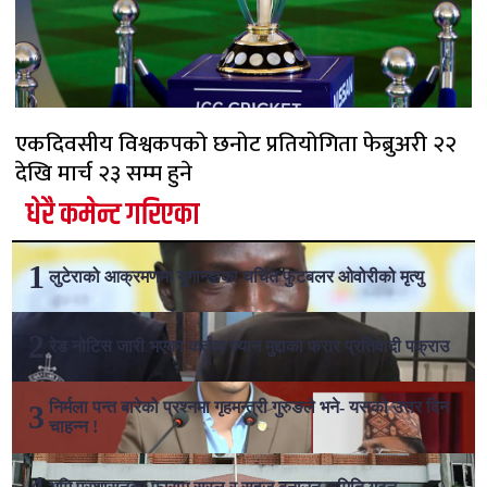
एकदिवसीय विश्वकपको छनोट प्रतियोगिता फेब्रुअरी २२
देखि मार्च २३ सम्म हुने
धेरै कमेन्ट गरिएका
लुटेराको आक्रमणमा युगान्डाका चर्चित फुटबलर ओवोरीको मृत्यु
रेड नोटिस जारी भएका कर्तव्य ज्यान मुद्दाका फरार प्रतिवादी पक्राउ
निर्मला पन्त बारेको प्रश्नमा गृहमन्त्री गुरुङले भने- यसको उत्तर दिन
चाहन्न !