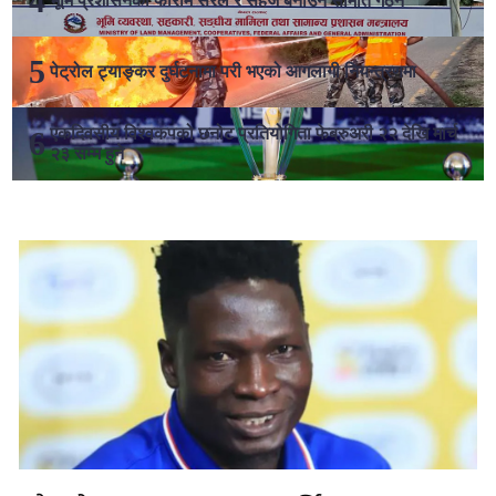
भूमि प्रशासनका फाराम सरल र सहज बनाउन समिति गठन
पेट्रोल ट्याङ्कर दुर्घटनामा परी भएको आगलागी नियन्त्रणमा
एकदिवसीय विश्वकपको छनोट प्रतियोगिता फेब्रुअरी २२ देखि मार्च
२३ सम्म हुने
लोकप्रिय