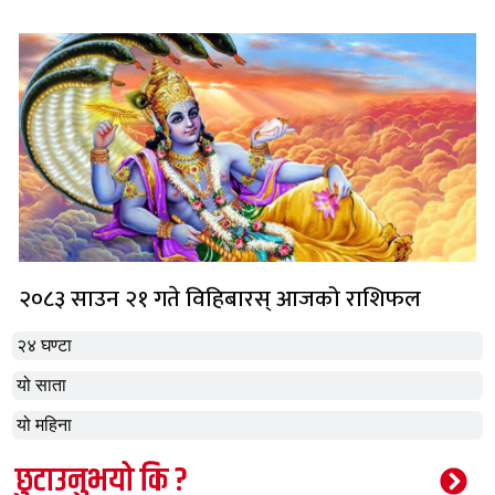
२०८३ साउन २१ गते विहिबारस् आजको राशिफल
२४ घण्टा
यो साता
यो महिना
छुटाउनुभयो कि ?