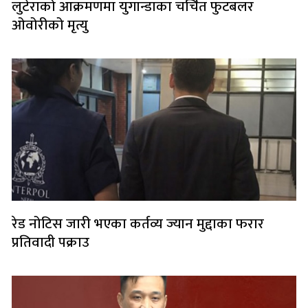
लुटेराको आक्रमणमा युगान्डाका चर्चित फुटबलर
ओवोरीको मृत्यु
रेड नोटिस जारी भएका कर्तव्य ज्यान मुद्दाका फरार
प्रतिवादी पक्राउ