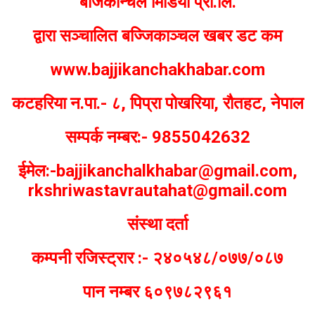
बजिकान्चल मिडिया प्रा.लि.
द्वारा सञ्चालित बज्जिकाञ्चल खबर डट कम
www.bajjikanchakhabar.com
कटहरिया न.पा.- ८, पिप्रा पोखरिया, रौतहट, नेपाल
सम्पर्क नम्बर:- 9855042632
ईमेल:-bajjikanchalkhabar@gmail.com,
rkshriwastavrautahat@gmail.com
संस्था दर्ता
कम्पनी रजिस्ट्रार :- २४०५४८/०७७/०८७
पान नम्बर ६०९७८२९६१