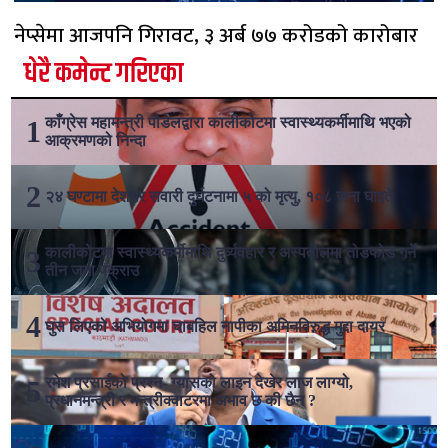
नेप्सेमा आजपनि गिरावट, ३ अर्ब ७७ करोडको कारोबार
धेरै कमेन्ट गरिएका
काँग्रेस महामन्त्री पौडेलद्वारा कालीकोटमा स्वास्थ्यकर्मीमाथि भएको
आक्रमणको निन्दा
२४ घण्टामा देशभर सवारी दुर्घटनामा ५ को मृत्यु, १०८ जना घाइते
कालीकोटमा स्वास्थ्यकर्मीमाथि दुर्व्यवहार र अस्पतालमा तोडफोड गर्ने
तीन जना पक्राउ
घुस लिएको अभियोगमा चाबहिल नापीका अमिनविरुद्ध मुद्दा दायर
रमेश प्रसाईको प्रश्न- ग्यासको लाइन देखेर लाज लाग्यो,
प्रधानमन्त्री र मन्त्रीक्वाटरमा अभाव छ की छैन ?