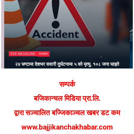
समाचार
TOP-HEADLINE
२४ घण्टामा देशभर सवारी दुर्घटनामा ५ को मृत्यु, १०८ जना घाइते
Bajjikanchal Desk
सम्पर्क
बजिकान्चल मिडिया प्रा.लि.
द्वारा सञ्चालित बज्जिकाञ्चल खबर डट कम
www.bajjikanchakhabar.com