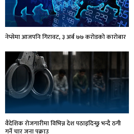
नेप्सेमा आजपनि गिरावट, ३ अर्ब ७७ करोडको कारोबार
वैदेशिक रोजगारीमा विभिन्न देश पठाइदिन्छु भन्दै ठगी
गर्ने चार जना पक्राउ