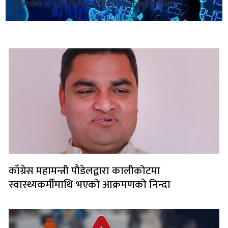
नेप्सेमा आजपनि गिरावट, ३ अर्ब ७७ करोडको कारोबार
लोकप्रिय
काँग्रेस महामन्त्री पौडेलद्वारा कालीकोटमा
स्वास्थ्यकर्मीमाथि भएको आक्रमणको निन्दा