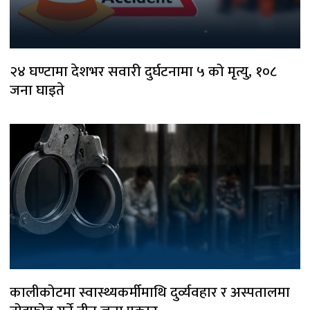
२४ घण्टामा देशभर सवारी दुर्घटनामा ५ को मृत्यु, १०८
जना घाइते
कालीकोटमा स्वास्थ्यकर्मीमाथि दुर्व्यवहार र अस्पतालमा