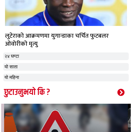
लुटेराको आक्रमणमा युगान्डाका चर्चित फुटबलर
ओवोरीको मृत्यु
२४ घण्टा
यो साता
यो महिना
छुटाउनुभयो कि ?