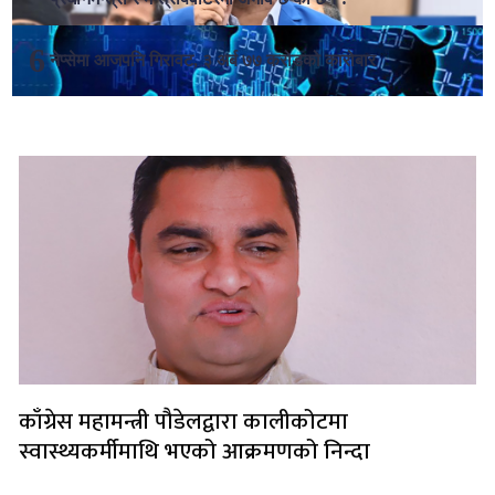
नेप्सेमा आजपनि गिरावट, ३ अर्ब ७७ करोडको कारोबार
लोकप्रिय
काँग्रेस महामन्त्री पौडेलद्वारा कालीकोटमा
स्वास्थ्यकर्मीमाथि भएको आक्रमणको निन्दा