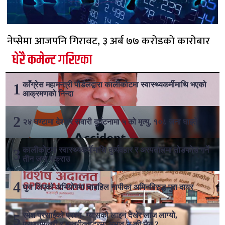
नेप्सेमा आजपनि गिरावट, ३ अर्ब ७७ करोडको कारोबार
धेरै कमेन्ट गरिएका
काँग्रेस महामन्त्री पौडेलद्वारा कालीकोटमा स्वास्थ्यकर्मीमाथि भएको
आक्रमणको निन्दा
२४ घण्टामा देशभर सवारी दुर्घटनामा ५ को मृत्यु, १०८ जना घाइते
कालीकोटमा स्वास्थ्यकर्मीमाथि दुर्व्यवहार र अस्पतालमा तोडफोड गर्ने
तीन जना पक्राउ
घुस लिएको अभियोगमा चाबहिल नापीका अमिनविरुद्ध मुद्दा दायर
रमेश प्रसाईको प्रश्न- ग्यासको लाइन देखेर लाज लाग्यो,
प्रधानमन्त्री र मन्त्रीक्वाटरमा अभाव छ की छैन ?