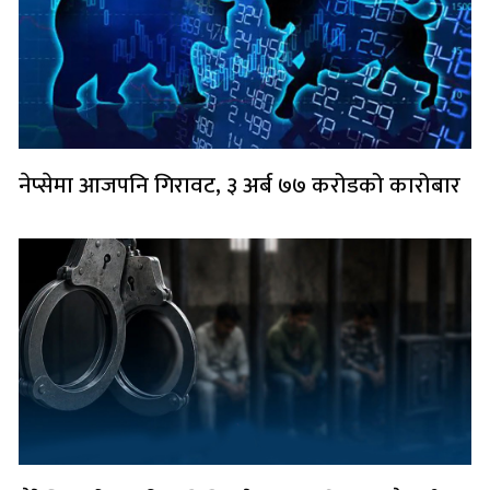
नेप्सेमा आजपनि गिरावट, ३ अर्ब ७७ करोडको कारोबार