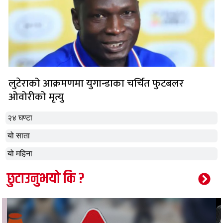
लुटेराको आक्रमणमा युगान्डाका चर्चित फुटबलर
ओवोरीको मृत्यु
२४ घण्टा
यो साता
यो महिना
छुटाउनुभयो कि ?