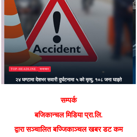
समाचार
TOP-HEADLINE
२४ घण्टामा देशभर सवारी दुर्घटनामा ५ को मृत्यु, १०८ जना घाइते
Bajjikanchal Desk
सम्पर्क
बजिकान्चल मिडिया प्रा.लि.
द्वारा सञ्चालित बज्जिकाञ्चल खबर डट कम