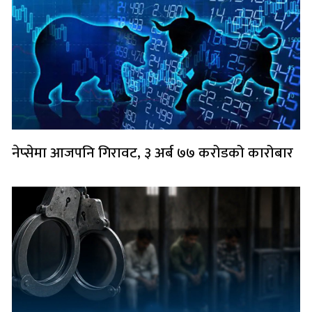
नेप्सेमा आजपनि गिरावट, ३ अर्ब ७७ करोडको कारोबार