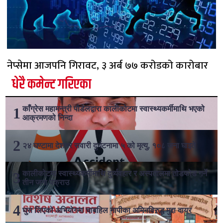
नेप्सेमा आजपनि गिरावट, ३ अर्ब ७७ करोडको कारोबार
धेरै कमेन्ट गरिएका
काँग्रेस महामन्त्री पौडेलद्वारा कालीकोटमा स्वास्थ्यकर्मीमाथि भएको
आक्रमणको निन्दा
२४ घण्टामा देशभर सवारी दुर्घटनामा ५ को मृत्यु, १०८ जना घाइते
कालीकोटमा स्वास्थ्यकर्मीमाथि दुर्व्यवहार र अस्पतालमा तोडफोड गर्ने
तीन जना पक्राउ
घुस लिएको अभियोगमा चाबहिल नापीका अमिनविरुद्ध मुद्दा दायर