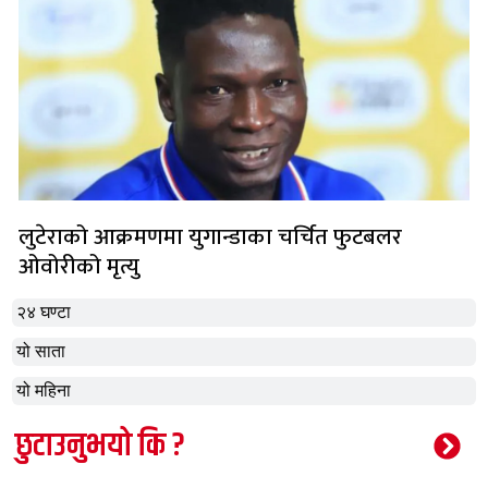
लुटेराको आक्रमणमा युगान्डाका चर्चित फुटबलर
ओवोरीको मृत्यु
२४ घण्टा
यो साता
यो महिना
छुटाउनुभयो कि ?