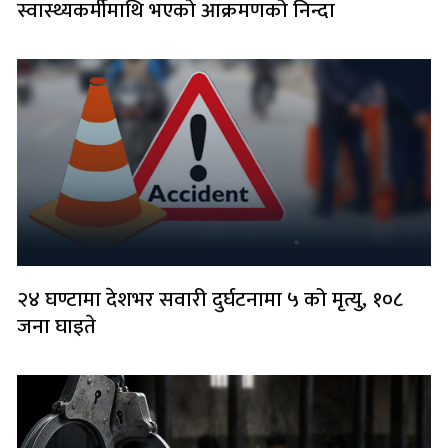
स्वास्थ्यकर्मीमाथि भएको आक्रमणको निन्दा
२४ घण्टामा देशभर सवारी दुर्घटनामा ५ को मृत्यु, १०८
जना घाइते