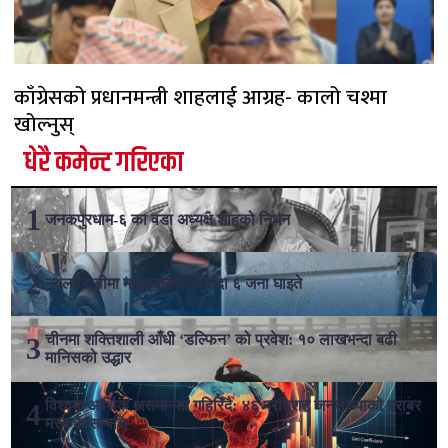
काँग्रेसको प्रधानमन्त्री शाहलाई आग्रह- कालो चश्मा
खोल्नुस्
धेरै कमेन्ट गरिएका
जनकपुरधाम-६ का वडा अध्यक्ष शाहको निधन
नवलपरासीमा माइक्रोबस पल्टिँदा ६ जना घाइते
चीनमा शक्तिशाली आँधी ‘डल्फिन’ को प्रवेश: १० लाखभन्दा बढी
मानिसको उद्धार
विश्वमा आर्थिक असमानता गहिरिँदै: ४६ प्रतिशत जनसंख्याको बराबर
मस्ककै सम्पत्ति