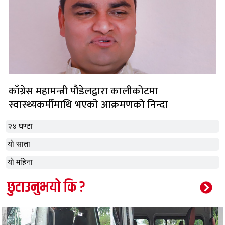
काँग्रेस महामन्त्री पौडेलद्वारा कालीकोटमा
स्वास्थ्यकर्मीमाथि भएको आक्रमणको निन्दा
२४ घण्टा
यो साता
यो महिना
छुटाउनुभयो कि ?