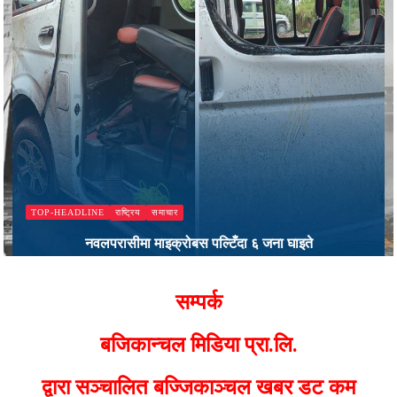
राष्ट्रिय
समाचार
TOP-HEADLINE
नवलपरासीमा माइक्रोबस पल्टिँदा ६ जना घाइते
Bajjikanchal Desk
सम्पर्क
बजिकान्चल मिडिया प्रा.लि.
द्वारा सञ्चालित बज्जिकाञ्चल खबर डट कम