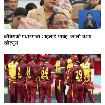
काँग्रेसको प्रधानमन्त्री शाहलाई आग्रह- कालो चश्मा
खोल्नुस्