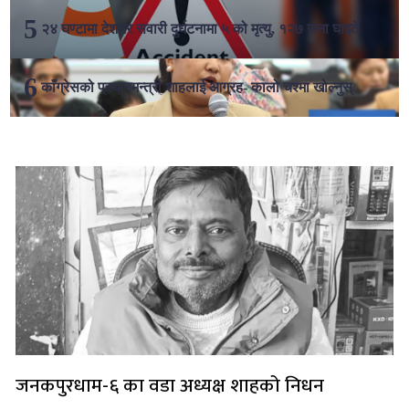
२४ घण्टामा देशभर सवारी दुर्घटनामा ५ को मृत्यु, १२७ जना घाइते
काँग्रेसको प्रधानमन्त्री शाहलाई आग्रह- कालो चश्मा खोल्नुस्
लोकप्रिय
जनकपुरधाम-६ का वडा अध्यक्ष शाहको निधन