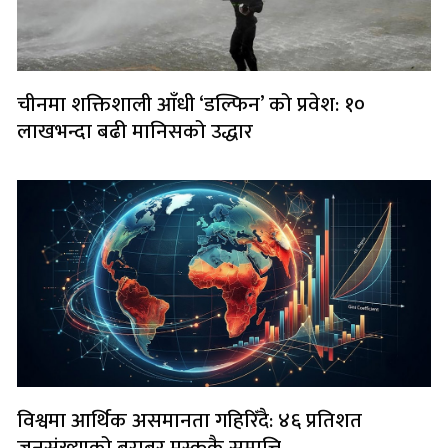
चीनमा शक्तिशाली आँधी ‘डल्फिन’ को प्रवेश: १०
लाखभन्दा बढी मानिसको उद्धार
विश्वमा आर्थिक असमानता गहिरिँदै: ४६ प्रतिशत
जनसंख्याको बराबर मस्ककै सम्पत्ति