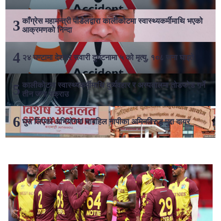
काँग्रेस महामन्त्री पौडेलद्वारा कालीकोटमा स्वास्थ्यकर्मीमाथि भएको
आक्रमणको निन्दा
२४ घण्टामा देशभर सवारी दुर्घटनामा ५ को मृत्यु, १०८ जना घाइते
कालीकोटमा स्वास्थ्यकर्मीमाथि दुर्व्यवहार र अस्पतालमा तोडफोड गर्ने
तीन जना पक्राउ
घुस लिएको अभियोगमा चाबहिल नापीका अमिनविरुद्ध मुद्दा दायर
लोकप्रिय