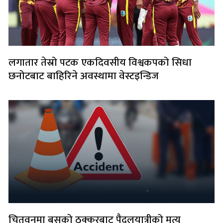
लगातार तेस्रो पटक एकदिवसीय विश्वकपको सिधा
छनोटबाट बाहिरिने अवस्थामा वेस्टइन्डिज
चितवनमा बसको ठक्करबाट पैदलयात्रीको मृत्यु