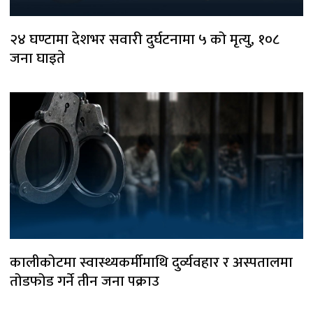
२४ घण्टामा देशभर सवारी दुर्घटनामा ५ को मृत्यु, १०८
जना घाइते
कालीकोटमा स्वास्थ्यकर्मीमाथि दुर्व्यवहार र अस्पतालमा
तोडफोड गर्ने तीन जना पक्राउ