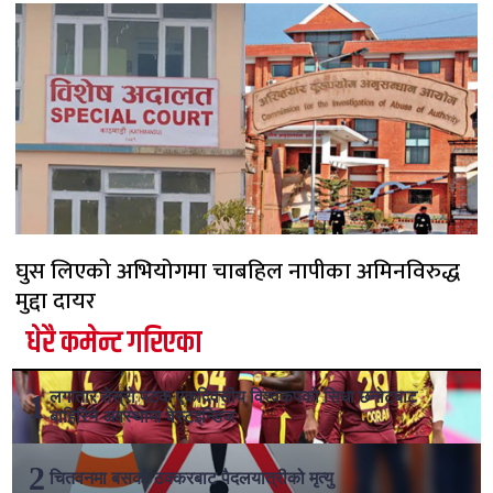
घुस लिएको अभियोगमा चाबहिल नापीका अमिनविरुद्ध
मुद्दा दायर
धेरै कमेन्ट गरिएका
लगातार तेस्रो पटक एकदिवसीय विश्वकपको सिधा छनोटबाट
बाहिरिने अवस्थामा वेस्टइन्डिज
चितवनमा बसको ठक्करबाट पैदलयात्रीको मृत्यु