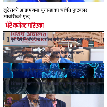
लुटेराको आक्रमणमा युगान्डाका चर्चित फुटबलर
ओवोरीको मृत्यु
धेरै कमेन्ट गरिएका
घुस लिएको अभियोगमा चाबहिल नापीका अमिनविरुद्ध मुद्दा दायर
रमेश प्रसाईको प्रश्न- ग्यासको लाइन देखेर लाज लाग्यो,
प्रधानमन्त्री र मन्त्रीक्वाटरमा अभाव छ की छैन ?
नेप्सेमा आजपनि गिरावट, ३ अर्ब ७७ करोडको कारोबार
वैदेशिक रोजगारीमा विभिन्न देश पठाइदिन्छु भन्दै ठगी गर्ने चार जना
पक्राउ
देउवा साउन २६ गते स्वदेश फर्किदै