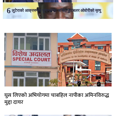
लुटेराको आक्रमणमा युगान्डाका चर्चित फुटबलर ओवोरीको मृत्यु
लोकप्रिय
घुस लिएको अभियोगमा चाबहिल नापीका अमिनविरुद्ध
मुद्दा दायर