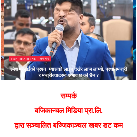
समाचार
TOP-HEADLINE
रमेश प्रसाईको प्रश्न- ग्यासको लाइन देखेर लाज लाग्यो, प्रधानमन्त्री
र मन्त्रीक्वाटरमा अभाव छ की छैन ?
Bajjikanchal Desk
सम्पर्क
बजिकान्चल मिडिया प्रा.लि.
द्वारा सञ्चालित बज्जिकाञ्चल खबर डट कम