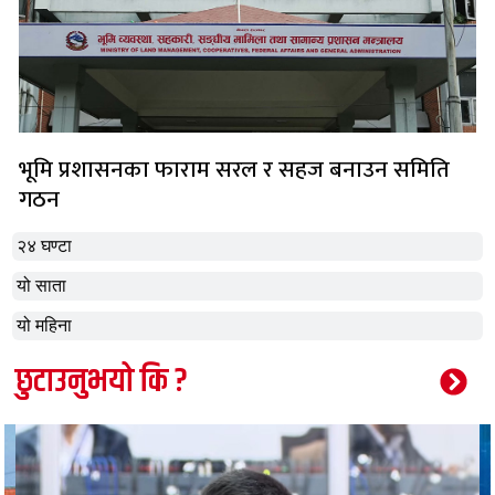
भूमि प्रशासनका फाराम सरल र सहज बनाउन समिति
गठन
२४ घण्टा
यो साता
यो महिना
छुटाउनुभयो कि ?