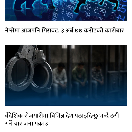
नेप्सेमा आजपनि गिरावट, ३ अर्ब ७७ करोडको कारोबार
वैदेशिक रोजगारीमा विभिन्न देश पठाइदिन्छु भन्दै ठगी
गर्ने चार जना पक्राउ