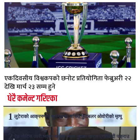
एकदिवसीय विश्वकपको छनोट प्रतियोगिता फेब्रुअरी २२
देखि मार्च २३ सम्म हुने
धेरै कमेन्ट गरिएका
लुटेराको आक्रमणमा युगान्डाका चर्चित फुटबलर ओवोरीको मृत्यु
रेड नोटिस जारी भएका कर्तव्य ज्यान मुद्दाका फरार प्रतिवादी पक्राउ