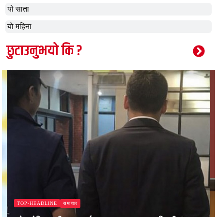
यो साता
यो महिना
छुटाउनुभयो कि ?
समाचार
TOP-HEADLINE