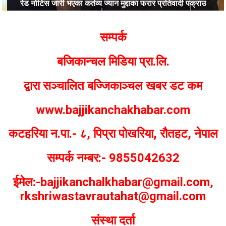
रेड नोटिस जारी भएका कर्तव्य ज्यान मुद्दाका फरार प्रतिवादी पक्राउ
Bajjikanchal Desk
सम्पर्क
बजिकान्चल मिडिया प्रा.लि.
द्वारा सञ्चालित बज्जिकाञ्चल खबर डट कम
www.bajjikanchakhabar.com
कटहरिया न.पा.- ८, पिप्रा पोखरिया, रौतहट, नेपाल
सम्पर्क नम्बर:- 9855042632
ईमेल:-bajjikanchalkhabar@gmail.com,
rkshriwastavrautahat@gmail.com
संस्था दर्ता