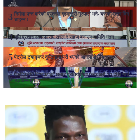
निर्मला पन्त बारेको प्रश्नमा गृहमन्त्री गुरुङले भने- यसको उत्तर दिन
चाहन्न !
भूमि प्रशासनका फाराम सरल र सहज बनाउन समिति गठन
पेट्रोल ट्याङ्कर दुर्घटनामा परी भएको आगलागी नियन्त्रणमा
एकदिवसीय विश्वकपको छनोट प्रतियोगिता फेब्रुअरी २२ देखि मार्च
२३ सम्म हुने
लोकप्रिय