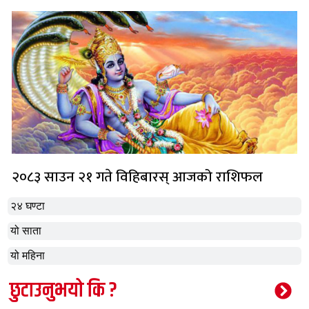
२०८३ साउन २१ गते विहिबारस् आजको राशिफल
२४ घण्टा
यो साता
यो महिना
छुटाउनुभयो कि ?