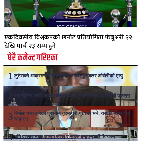
एकदिवसीय विश्वकपको छनोट प्रतियोगिता फेब्रुअरी २२
देखि मार्च २३ सम्म हुने
धेरै कमेन्ट गरिएका
लुटेराको आक्रमणमा युगान्डाका चर्चित फुटबलर ओवोरीको मृत्यु
रेड नोटिस जारी भएका कर्तव्य ज्यान मुद्दाका फरार प्रतिवादी पक्राउ
निर्मला पन्त बारेको प्रश्नमा गृहमन्त्री गुरुङले भने- यसको उत्तर दिन
चाहन्न !
भूमि प्रशासनका फाराम सरल र सहज बनाउन समिति गठन