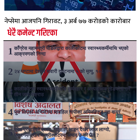
नेप्सेमा आजपनि गिरावट, ३ अर्ब ७७ करोडको कारोबार
धेरै कमेन्ट गरिएका
काँग्रेस महामन्त्री पौडेलद्वारा कालीकोटमा स्वास्थ्यकर्मीमाथि भएको
आक्रमणको निन्दा
२४ घण्टामा देशभर सवारी दुर्घटनामा ५ को मृत्यु, १०८ जना घाइते
कालीकोटमा स्वास्थ्यकर्मीमाथि दुर्व्यवहार र अस्पतालमा तोडफोड गर्ने
तीन जना पक्राउ
घुस लिएको अभियोगमा चाबहिल नापीका अमिनविरुद्ध मुद्दा दायर
रमेश प्रसाईको प्रश्न- ग्यासको लाइन देखेर लाज लाग्यो,
प्रधानमन्त्री र मन्त्रीक्वाटरमा अभाव छ की छैन ?