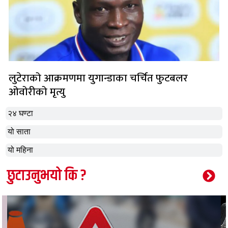
लुटेराको आक्रमणमा युगान्डाका चर्चित फुटबलर
ओवोरीको मृत्यु
२४ घण्टा
यो साता
यो महिना
छुटाउनुभयो कि ?