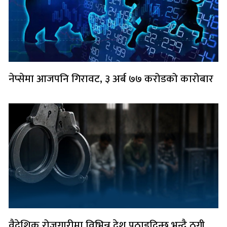
नेप्सेमा आजपनि गिरावट, ३ अर्ब ७७ करोडको कारोबार
वैदेशिक रोजगारीमा विभिन्न देश पठाइदिन्छु भन्दै ठगी