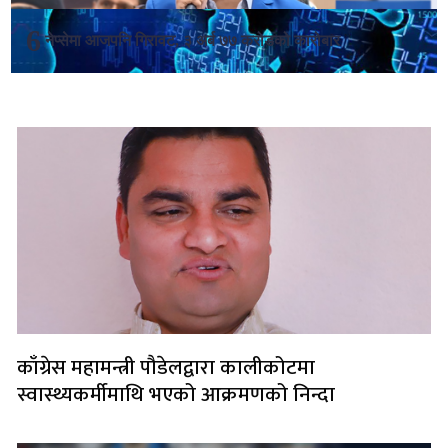
नेप्सेमा आजपनि गिरावट, ३ अर्ब ७७ करोडको कारोबार
लोकप्रिय
काँग्रेस महामन्त्री पौडेलद्वारा कालीकोटमा
स्वास्थ्यकर्मीमाथि भएको आक्रमणको निन्दा