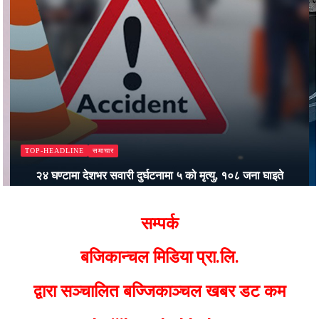
समाचार
TOP-HEADLINE
२४ घण्टामा देशभर सवारी दुर्घटनामा ५ को मृत्यु, १०८ जना घाइते
Bajjikanchal Desk
सम्पर्क
बजिकान्चल मिडिया प्रा.लि.
द्वारा सञ्चालित बज्जिकाञ्चल खबर डट कम