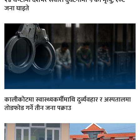
जना घाइते
कालीकोटमा स्वास्थ्यकर्मीमाथि दुर्व्यवहार र अस्पतालमा
तोडफोड गर्ने तीन जना पक्राउ