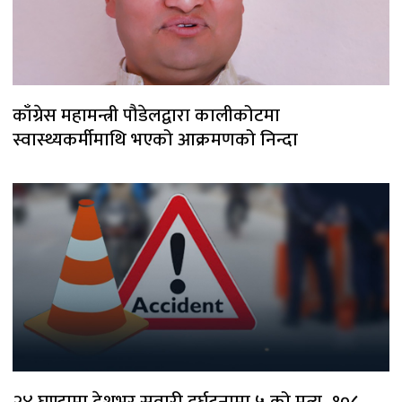
काँग्रेस महामन्त्री पौडेलद्वारा कालीकोटमा
स्वास्थ्यकर्मीमाथि भएको आक्रमणको निन्दा
२४ घण्टामा देशभर सवारी दुर्घटनामा ५ को मृत्यु, १०८