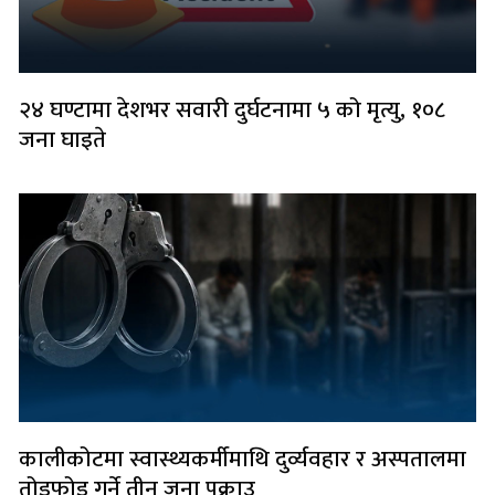
२४ घण्टामा देशभर सवारी दुर्घटनामा ५ को मृत्यु, १०८
जना घाइते
कालीकोटमा स्वास्थ्यकर्मीमाथि दुर्व्यवहार र अस्पतालमा
तोडफोड गर्ने तीन जना पक्राउ