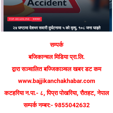
समाचार
TOP-HEADLINE
कालीकोटमा स्वास्थ्यकर्मीमाथि दुर्व्यवहार र अस्पतालमा तोडफोड गर्ने
तीन जना पक्राउ
Bajjikanchal Desk
सम्पर्क
बजिकान्चल मिडिया प्रा.लि.
द्वारा सञ्चालित बज्जिकाञ्चल खबर डट कम
www.bajjikanchakhabar.com
कटहरिया न.पा.- ८, पिप्रा पोखरिया, रौतहट, नेपाल
सम्पर्क नम्बर:- 9855042632