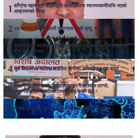
काँग्रेस महामन्त्री पौडेलद्वारा कालीकोटमा स्वास्थ्यकर्मीमाथि भएको
आक्रमणको निन्दा
२४ घण्टामा देशभर सवारी दुर्घटनामा ५ को मृत्यु, १०८ जना घाइते
कालीकोटमा स्वास्थ्यकर्मीमाथि दुर्व्यवहार र अस्पतालमा तोडफोड गर्ने
तीन जना पक्राउ
घुस लिएको अभियोगमा चाबहिल नापीका अमिनविरुद्ध मुद्दा दायर
रमेश प्रसाईको प्रश्न- ग्यासको लाइन देखेर लाज लाग्यो,
प्रधानमन्त्री र मन्त्रीक्वाटरमा अभाव छ की छैन ?
नेप्सेमा आजपनि गिरावट, ३ अर्ब ७७ करोडको कारोबार
लोकप्रिय