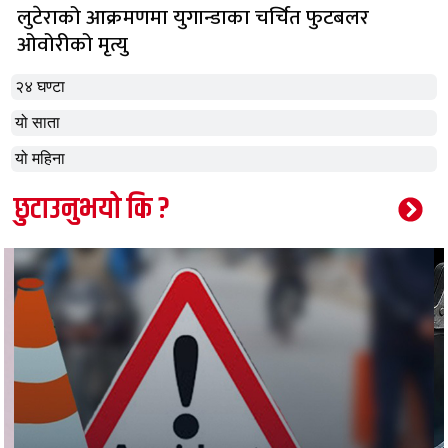
लुटेराको आक्रमणमा युगान्डाका चर्चित फुटबलर
ओवोरीको मृत्यु
२४ घण्टा
यो साता
यो महिना
छुटाउनुभयो कि ?