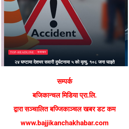
समाचार
TOP-HEADLINE
२४ घण्टामा देशभर सवारी दुर्घटनामा ५ को मृत्यु, १०८ जना घाइते
Bajjikanchal Desk
सम्पर्क
बजिकान्चल मिडिया प्रा.लि.
द्वारा सञ्चालित बज्जिकाञ्चल खबर डट कम
www.bajjikanchakhabar.com