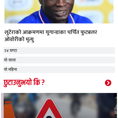
लुटेराको आक्रमणमा युगान्डाका चर्चित फुटबलर
ओवोरीको मृत्यु
२४ घण्टा
यो साता
यो महिना
छुटाउनुभयो कि ?