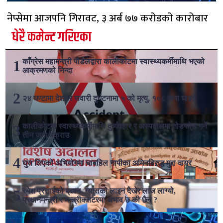
नेप्सेमा आजपनि गिरावट, ३ अर्ब ७७ करोडको कारोबार
धेरै कमेन्ट गरिएका
काँग्रेस महामन्त्री पौडेलद्वारा कालीकोटमा स्वास्थ्यकर्मीमाथि भएको
आक्रमणको निन्दा
२४ घण्टामा देशभर सवारी दुर्घटनामा ५ को मृत्यु, १०८ जना घाइते
कालीकोटमा स्वास्थ्यकर्मीमाथि दुर्व्यवहार र अस्पतालमा तोडफोड गर्ने
तीन जना पक्राउ
घुस लिएको अभियोगमा चाबहिल नापीका अमिनविरुद्ध मुद्दा दायर
रमेश प्रसाईको प्रश्न- ग्यासको लाइन देखेर लाज लाग्यो,
प्रधानमन्त्री र मन्त्रीक्वाटरमा अभाव छ की छैन ?