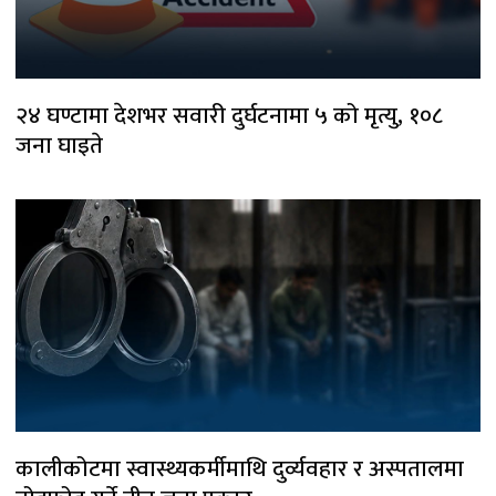
२४ घण्टामा देशभर सवारी दुर्घटनामा ५ को मृत्यु, १०८
जना घाइते
कालीकोटमा स्वास्थ्यकर्मीमाथि दुर्व्यवहार र अस्पतालमा