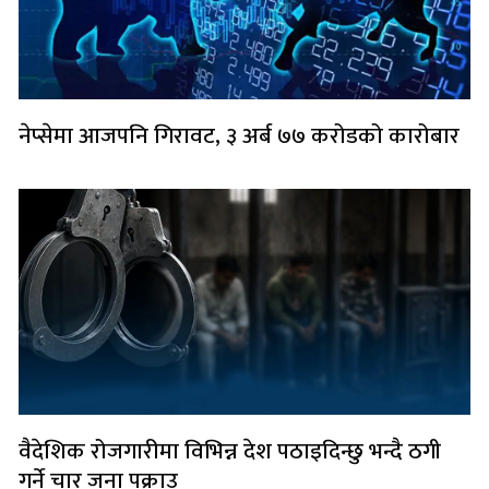
नेप्सेमा आजपनि गिरावट, ३ अर्ब ७७ करोडको कारोबार
वैदेशिक रोजगारीमा विभिन्न देश पठाइदिन्छु भन्दै ठगी
गर्ने चार जना पक्राउ