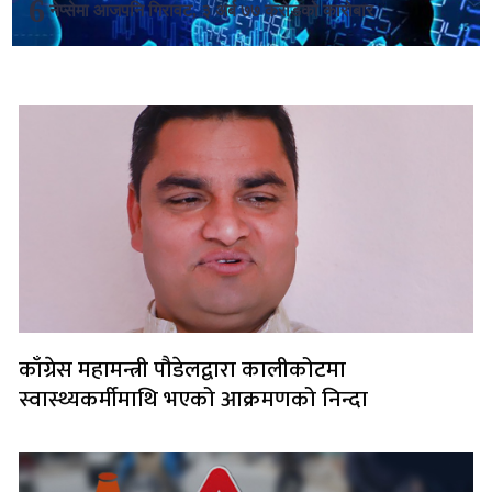
नेप्सेमा आजपनि गिरावट, ३ अर्ब ७७ करोडको कारोबार
लोकप्रिय
काँग्रेस महामन्त्री पौडेलद्वारा कालीकोटमा
स्वास्थ्यकर्मीमाथि भएको आक्रमणको निन्दा