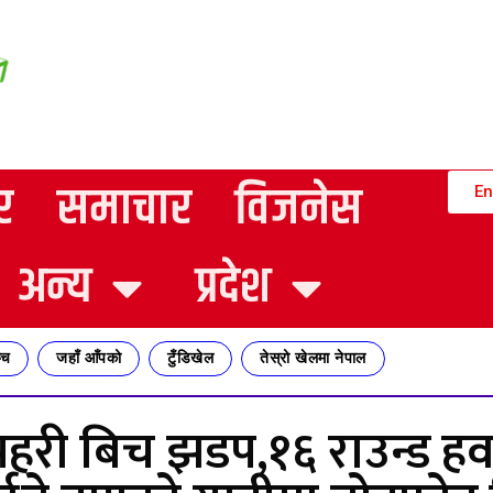
र
समाचार
विजनेस
En
अन्य
प्रदेश
्च
जहाँ आँपको
टुँडिखेल
तेस्रो खेलमा नेपाल
्रहरी बिच झडप,१६ राउन्ड 