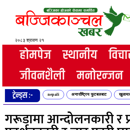
२०८३ श्रावण २१
होमपेज
स्थानीय
विचा
जीवनशैली
मनोरन्जन
ट्रेन्ड्स :-
nepali
अन्तर्राष्ट्रिय फुटबलबाट
खुलामञ
गरूडामा आन्दोलनकारी र प