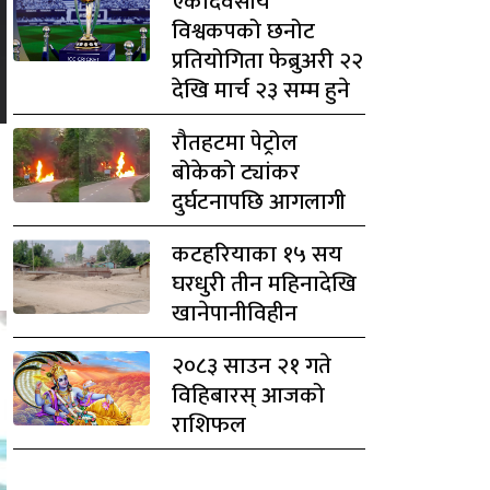
एकदिवसीय
विश्वकपको छनोट
प्रतियोगिता फेब्रुअरी २२
देखि मार्च २३ सम्म हुने
रौतहटमा पेट्रोल
बोकेको ट्यांकर
दुर्घटनापछि आगलागी
कटहरियाका १५ सय
घरधुरी तीन महिनादेखि
खानेपानीविहीन
२०८३ साउन २१ गते
विहिबारस् आजको
राशिफल