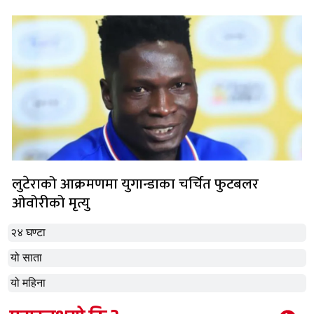
लुटेराको आक्रमणमा युगान्डाका चर्चित फुटबलर
ओवोरीको मृत्यु
२४ घण्टा
यो साता
यो महिना