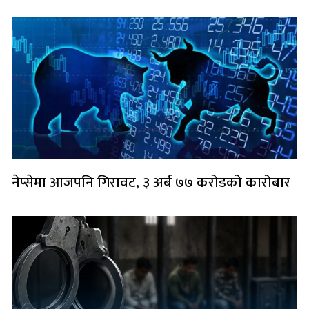
नेप्सेमा आजपनि गिरावट, ३ अर्ब ७७ करोडको कारोबार