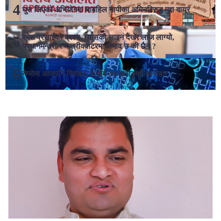
घुस लिएको अभियोगमा चाबहिल नापीका अमिनविरुद्ध मुद्दा दायर
रमेश प्रसाईको प्रश्न- ग्यासको लाइन देखेर लाज लाग्यो,
प्रधानमन्त्री र मन्त्रीक्वाटरमा अभाव छ की छैन ?
नेप्सेमा आजपनि गिरावट, ३ अर्ब ७७ करोडको कारोबार
लोकप्रिय