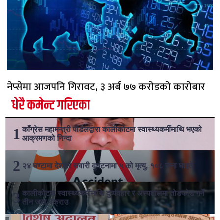
नेप्सेमा आजपनि गिरावट, ३ अर्ब ७७ करोडको कारोबार
धेरै कमेन्ट गरिएका
काँग्रेस महामन्त्री पौडेलद्वारा कालीकोटमा स्वास्थ्यकर्मीमाथि भएको
आक्रमणको निन्दा
२४ घण्टामा देशभर सवारी दुर्घटनामा ५ को मृत्यु, १०८ जना घाइते
कालीकोटमा स्वास्थ्यकर्मीमाथि दुर्व्यवहार र अस्पतालमा तोडफोड गर्ने
तीन जना पक्राउ