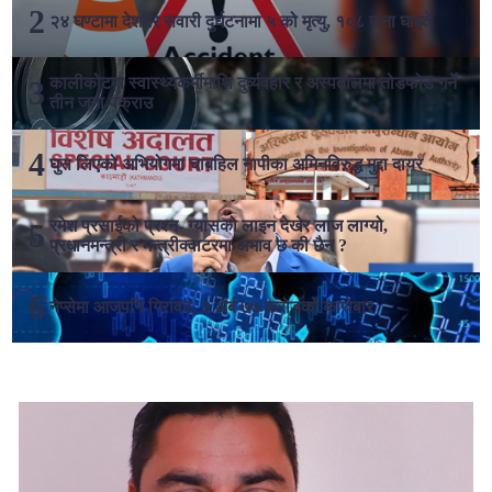
२४ घण्टामा देशभर सवारी दुर्घटनामा ५ को मृत्यु, १०८ जना घाइते
कालीकोटमा स्वास्थ्यकर्मीमाथि दुर्व्यवहार र अस्पतालमा तोडफोड गर्ने
तीन जना पक्राउ
घुस लिएको अभियोगमा चाबहिल नापीका अमिनविरुद्ध मुद्दा दायर
रमेश प्रसाईको प्रश्न- ग्यासको लाइन देखेर लाज लाग्यो,
प्रधानमन्त्री र मन्त्रीक्वाटरमा अभाव छ की छैन ?
नेप्सेमा आजपनि गिरावट, ३ अर्ब ७७ करोडको कारोबार
लोकप्रिय