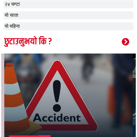
२४ घण्टा
यो साता
यो महिना
छुटाउनुभयो कि ?