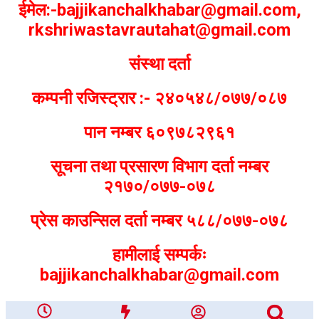
ईमेल:-bajjikanchalkhabar@gmail.com,
rkshriwastavrautahat@gmail.com
संस्था दर्ता
कम्पनी रजिस्ट्रार :- २४०५४८/०७७/०८७
पान नम्बर ६०९७८२९६१
सूचना तथा प्रसारण विभाग दर्ता नम्बर
२१७०/०७७-०७८
प्रेस काउन्सिल दर्ता नम्बर ५८८/०७७-०७८
हामीलाई सम्पर्कः
bajjikanchalkhabar@gmail.com