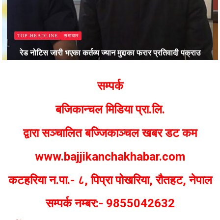
समाचार
TOP-HEADLINE
रेड नोटिस जारी भएका कर्तव्य ज्यान मुद्दाका फरार प्रतिवादी पक्राउ
Bajjikanchal Desk
सम्पर्क
बजिकान्चल मिडिया प्रा.लि.
द्वारा सञ्चालित बज्जिकाञ्चल खबर डट कम
www.bajjikanchakhabar.com
कटहरिया न.पा.- ८, पिप्रा पोखरिया, रौतहट, नेपाल
सम्पर्क नम्बर:- 9855042632