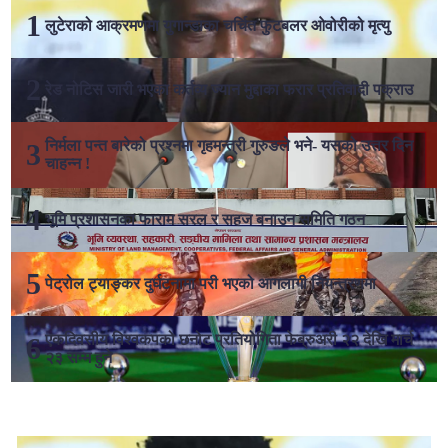
लुटेराको आक्रमणमा युगान्डाका चर्चित फुटबलर ओवोरीको मृत्यु
रेड नोटिस जारी भएका कर्तव्य ज्यान मुद्दाका फरार प्रतिवादी पक्राउ
निर्मला पन्त बारेको प्रश्नमा गृहमन्त्री गुरुङले भने- यसको उत्तर दिन
चाहन्न !
भूमि प्रशासनका फाराम सरल र सहज बनाउन समिति गठन
पेट्रोल ट्याङ्कर दुर्घटनामा परी भएको आगलागी नियन्त्रणमा
एकदिवसीय विश्वकपको छनोट प्रतियोगिता फेब्रुअरी २२ देखि मार्च
२३ सम्म हुने
लोकप्रिय