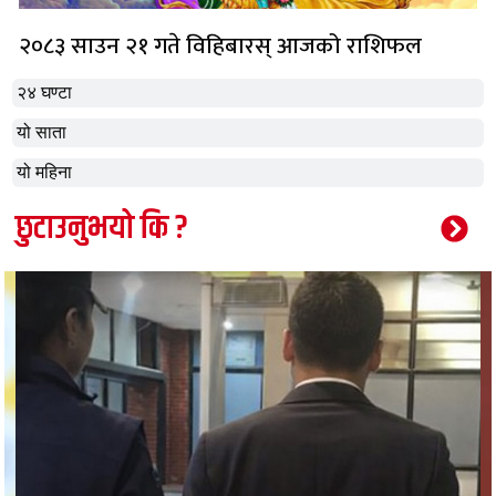
२०८३ साउन २१ गते विहिबारस् आजको राशिफल
२४ घण्टा
यो साता
यो महिना
छुटाउनुभयो कि ?