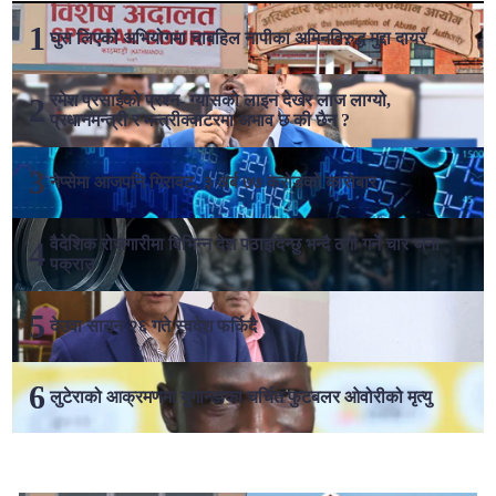
घुस लिएको अभियोगमा चाबहिल नापीका अमिनविरुद्ध मुद्दा दायर
रमेश प्रसाईको प्रश्न- ग्यासको लाइन देखेर लाज लाग्यो,
प्रधानमन्त्री र मन्त्रीक्वाटरमा अभाव छ की छैन ?
नेप्सेमा आजपनि गिरावट, ३ अर्ब ७७ करोडको कारोबार
वैदेशिक रोजगारीमा विभिन्न देश पठाइदिन्छु भन्दै ठगी गर्ने चार जना
पक्राउ
देउवा साउन २६ गते स्वदेश फर्किदै
लुटेराको आक्रमणमा युगान्डाका चर्चित फुटबलर ओवोरीको मृत्यु
लोकप्रिय