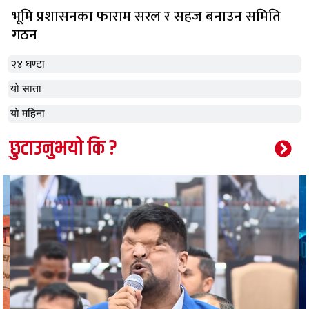
भूमि प्रशासनका फाराम सरल र सहज बनाउन समिति
गठन
२४ घण्टा
यो साता
यो महिना
छुटाउनुभयो कि ?