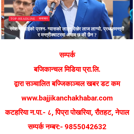
समाचार
TOP-HEADLINE
रमेश प्रसाईको प्रश्न- ग्यासको लाइन देखेर लाज लाग्यो, प्रधानमन्त्री
र मन्त्रीक्वाटरमा अभाव छ की छैन ?
Bajjikanchal Desk
सम्पर्क
बजिकान्चल मिडिया प्रा.लि.
द्वारा सञ्चालित बज्जिकाञ्चल खबर डट कम
www.bajjikanchakhabar.com
कटहरिया न.पा.- ८, पिप्रा पोखरिया, रौतहट, नेपाल
सम्पर्क नम्बर:- 9855042632