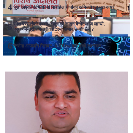
घुस लिएको अभियोगमा चाबहिल नापीका अमिनविरुद्ध मुद्दा दायर
रमेश प्रसाईको प्रश्न- ग्यासको लाइन देखेर लाज लाग्यो,
प्रधानमन्त्री र मन्त्रीक्वाटरमा अभाव छ की छैन ?
नेप्सेमा आजपनि गिरावट, ३ अर्ब ७७ करोडको कारोबार
लोकप्रिय