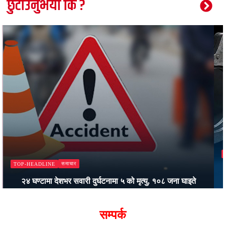
छुटाउनुभयो कि ?
समाचार
TOP-HEADLINE
कालीकोटमा स्वास्थ्यकर्मीमाथि दुर्व्यवहार र अस्पतालमा तोडफोड गर्ने
तीन जना पक्राउ
Bajjikanchal Desk
सम्पर्क