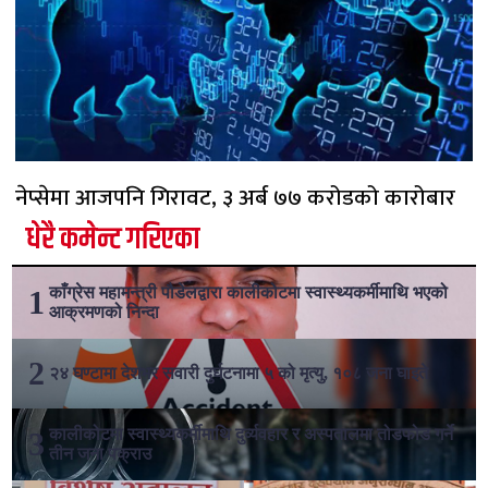
नेप्सेमा आजपनि गिरावट, ३ अर्ब ७७ करोडको कारोबार
धेरै कमेन्ट गरिएका
काँग्रेस महामन्त्री पौडेलद्वारा कालीकोटमा स्वास्थ्यकर्मीमाथि भएको
आक्रमणको निन्दा
२४ घण्टामा देशभर सवारी दुर्घटनामा ५ को मृत्यु, १०८ जना घाइते
कालीकोटमा स्वास्थ्यकर्मीमाथि दुर्व्यवहार र अस्पतालमा तोडफोड गर्ने
तीन जना पक्राउ