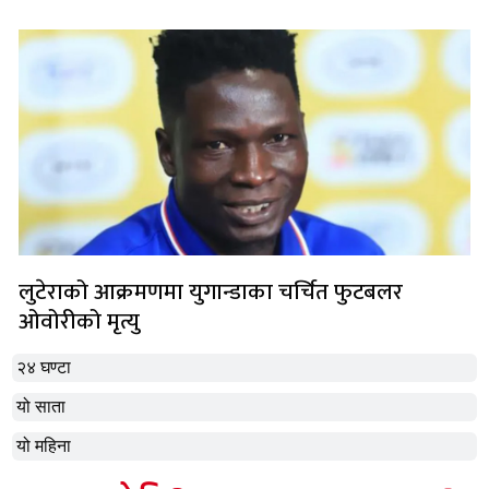
लुटेराको आक्रमणमा युगान्डाका चर्चित फुटबलर
ओवोरीको मृत्यु
२४ घण्टा
यो साता
यो महिना