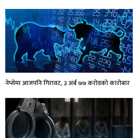
नेप्सेमा आजपनि गिरावट, ३ अर्ब ७७ करोडको कारोबार