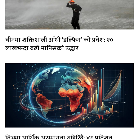
चीनमा शक्तिशाली आँधी ‘डल्फिन’ को प्रवेश: १०
लाखभन्दा बढी मानिसको उद्धार
विश्वमा आर्थिक असमानता गहिरिँदै: ४६ प्रतिशत