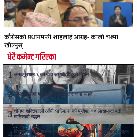
काँग्रेसको प्रधानमन्त्री शाहलाई आग्रह- कालो चश्मा
खोल्नुस्
धेरै कमेन्ट गरिएका
जनकपुरधाम-६ का वडा अध्यक्ष शाहको निधन
नवलपरासीमा माइक्रोबस पल्टिँदा ६ जना घाइते
चीनमा शक्तिशाली आँधी ‘डल्फिन’ को प्रवेश: १० लाखभन्दा बढी
मानिसको उद्धार
विश्वमा आर्थिक असमानता गहिरिँदै: ४६ प्रतिशत जनसंख्याको बराबर
मस्ककै सम्पत्ति