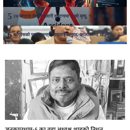
२४ घण्टामा देशभर सवारी दुर्घटनामा ५ को मृत्यु, १२७ जना घाइते
काँग्रेसको प्रधानमन्त्री शाहलाई आग्रह- कालो चश्मा खोल्नुस्
लोकप्रिय
जनकपुरधाम-६ का वडा अध्यक्ष शाहको निधन