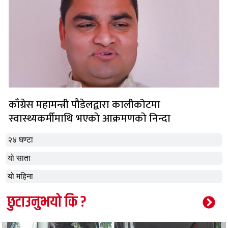
काँग्रेस महामन्त्री पौडेलद्वारा कालीकोटमा
स्वास्थ्यकर्मीमाथि भएको आक्रमणको निन्दा
२४ घण्टा
यो साता
यो महिना
छुटाउनुभयो कि ?