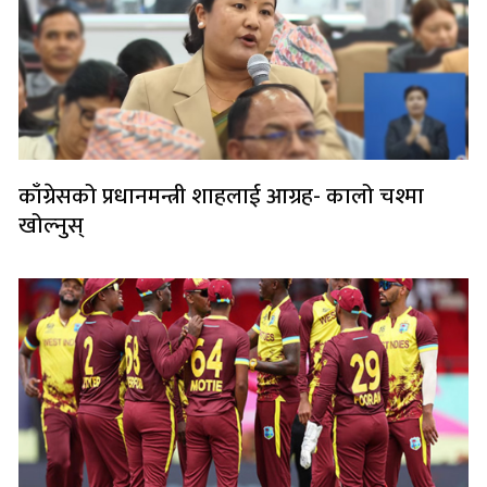
काँग्रेसको प्रधानमन्त्री शाहलाई आग्रह- कालो चश्मा
खोल्नुस्