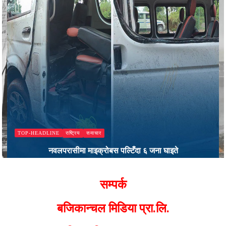
राष्ट्रिय
समाचार
TOP-HEADLINE
नवलपरासीमा माइक्रोबस पल्टिँदा ६ जना घाइते
Bajjikanchal Desk
सम्पर्क
बजिकान्चल मिडिया प्रा.लि.