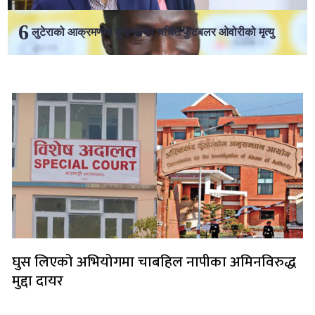
लुटेराको आक्रमणमा युगान्डाका चर्चित फुटबलर ओवोरीको मृत्यु
लोकप्रिय
घुस लिएको अभियोगमा चाबहिल नापीका अमिनविरुद्ध
मुद्दा दायर