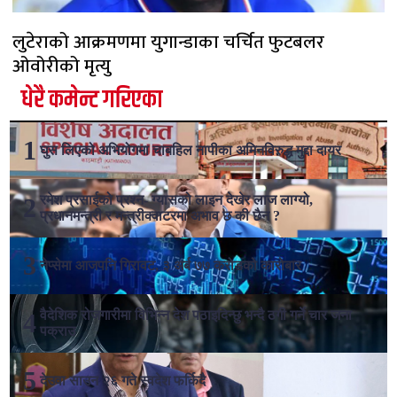
लुटेराको आक्रमणमा युगान्डाका चर्चित फुटबलर
ओवोरीको मृत्यु
धेरै कमेन्ट गरिएका
घुस लिएको अभियोगमा चाबहिल नापीका अमिनविरुद्ध मुद्दा दायर
रमेश प्रसाईको प्रश्न- ग्यासको लाइन देखेर लाज लाग्यो,
प्रधानमन्त्री र मन्त्रीक्वाटरमा अभाव छ की छैन ?
नेप्सेमा आजपनि गिरावट, ३ अर्ब ७७ करोडको कारोबार
वैदेशिक रोजगारीमा विभिन्न देश पठाइदिन्छु भन्दै ठगी गर्ने चार जना
पक्राउ
देउवा साउन २६ गते स्वदेश फर्किदै