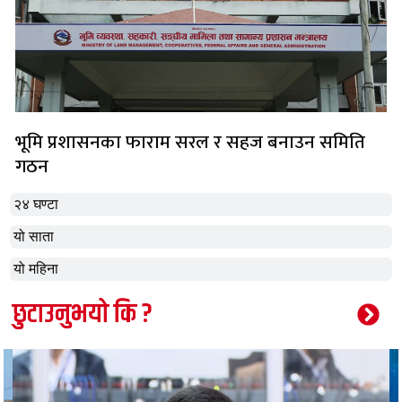
भूमि प्रशासनका फाराम सरल र सहज बनाउन समिति
गठन
२४ घण्टा
यो साता
यो महिना
छुटाउनुभयो कि ?