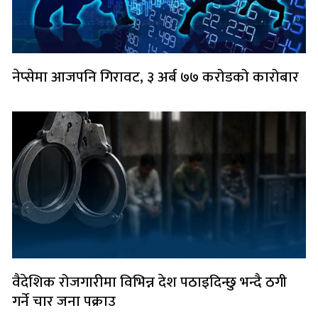
नेप्सेमा आजपनि गिरावट, ३ अर्ब ७७ करोडको कारोबार
वैदेशिक रोजगारीमा विभिन्न देश पठाइदिन्छु भन्दै ठगी
गर्ने चार जना पक्राउ