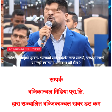
समाचार
TOP-HEADLINE
रमेश प्रसाईको प्रश्न- ग्यासको लाइन देखेर लाज लाग्यो, प्रधानमन्त्री
र मन्त्रीक्वाटरमा अभाव छ की छैन ?
Bajjikanchal Desk
सम्पर्क
बजिकान्चल मिडिया प्रा.लि.
द्वारा सञ्चालित बज्जिकाञ्चल खबर डट कम