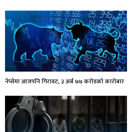
नेप्सेमा आजपनि गिरावट, ३ अर्ब ७७ करोडको कारोबार