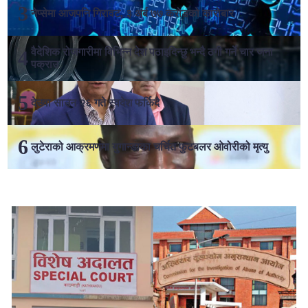
नेप्सेमा आजपनि गिरावट, ३ अर्ब ७७ करोडको कारोबार
वैदेशिक रोजगारीमा विभिन्न देश पठाइदिन्छु भन्दै ठगी गर्ने चार जना
पक्राउ
देउवा साउन २६ गते स्वदेश फर्किदै
लुटेराको आक्रमणमा युगान्डाका चर्चित फुटबलर ओवोरीको मृत्यु
लोकप्रिय