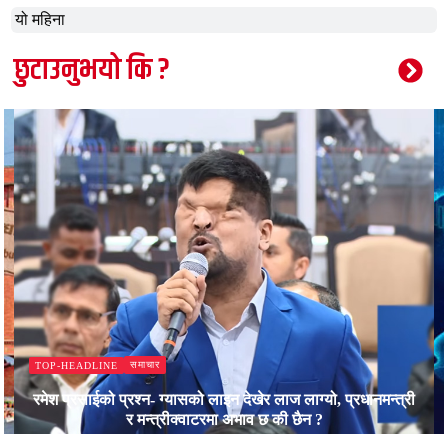
यो महिना
छुटाउनुभयो कि ?
समाचार
TOP-HEADLINE
रमेश प्रसाईको प्रश्न- ग्यासको लाइन देखेर लाज लाग्यो, प्रधानमन्त्री
र मन्त्रीक्वाटरमा अभाव छ की छैन ?
Bajjikanchal Desk