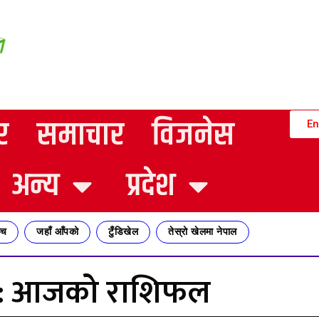
र
समाचार
विजनेस
En
अन्य
प्रदेश
्च
जहाँ आँपको
टुँडिखेल
तेस्रो खेलमा नेपाल
ार: आजको राशिफल