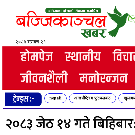
२०८३ श्रावण २१
होमपेज
स्थानीय
विचा
जीवनशैली
मनोरन्जन
ट्रेन्ड्स :-
nepali
अन्तर्राष्ट्रिय फुटबलबाट
खुलामञ
२०८३ जेठ १४ गते बिहिब