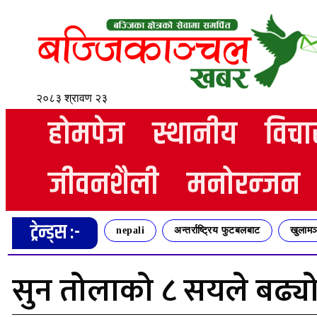
२०८३ श्रावण २३
होमपेज
स्थानीय
विचा
जीवनशैली
मनोरन्जन
ट्रेन्ड्स :-
nepali
अन्तर्राष्ट्रिय फुटबलबाट
खुलामञ
सुन तोलाको ८ सयले बढ्यो,