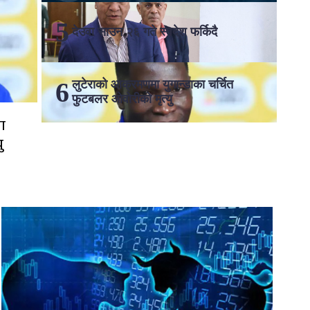
देउवा साउन २६ गते स्वदेश फर्किदै
लुटेराको आक्रमणमा युगान्डाका चर्चित
फुटबलर ओवोरीको मृत्यु
ा
ु