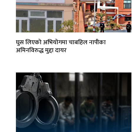
घुस लिएको अभियोगमा चाबहिल नापीका
अमिनविरुद्ध मुद्दा दायर