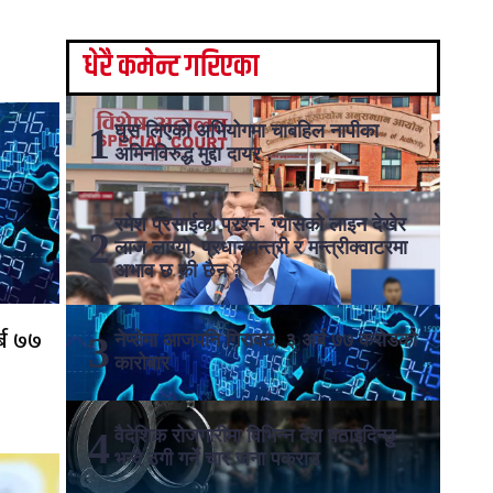
धेरै कमेन्ट गरिएका
घुस लिएको अभियोगमा चाबहिल नापीका
अमिनविरुद्ध मुद्दा दायर
रमेश प्रसाईको प्रश्न- ग्यासको लाइन देखेर
लाज लाग्यो, प्रधानमन्त्री र मन्त्रीक्वाटरमा
अभाव छ की छैन ?
्ब ७७
नेप्सेमा आजपनि गिरावट, ३ अर्ब ७७ करोडको
कारोबार
वैदेशिक रोजगारीमा विभिन्न देश पठाइदिन्छु
भन्दै ठगी गर्ने चार जना पक्राउ