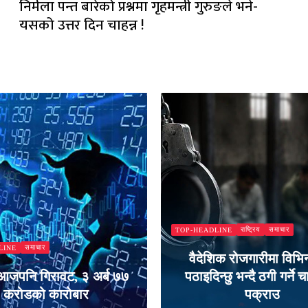
निर्मला पन्त बारेको प्रश्नमा गृहमन्त्री गुरुङले भने-
यसको उत्तर दिन चाहन्न !
राष्ट्रिय
समाचार
TOP-HEADLINE
समाचार
LINE
वैदेशिक रोजगारीमा विभिन
ा आजपनि गिरावट, ३ अर्ब ७७
पठाइदिन्छु भन्दै ठगी गर्ने 
करोडको कारोबार
पक्राउ