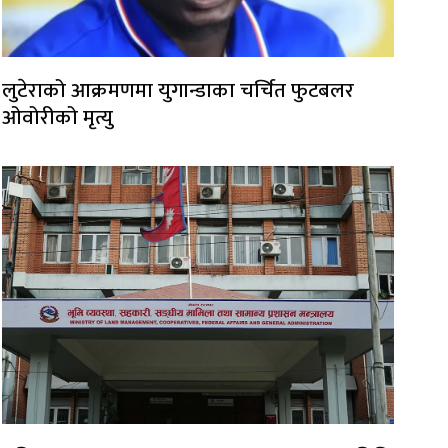
लुटेराको आक्रमणमा युगान्डाका चर्चित फुटबलर
ओवोरीको मृत्यु