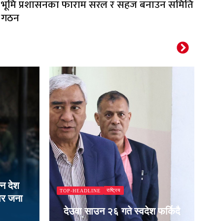
भूमि प्रशासनका फाराम सरल र सहज बनाउन समिति
गठन
T
्न देश
राष्ट्रिय
TOP-HEADLINE
चार जना
लु
देउवा साउन २६ गते स्वदेश फर्किदै