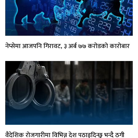
नेप्सेमा आजपनि गिरावट, ३ अर्ब ७७ करोडको कारोबार
वैदेशिक रोजगारीमा विभिन्न देश पठाइदिन्छु भन्दै ठगी