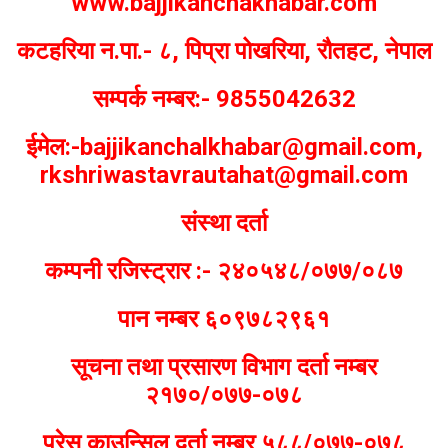
www.bajjikanchakhabar.com
कटहरिया न.पा.- ८, पिप्रा पोखरिया, रौतहट, नेपाल
सम्पर्क नम्बर:- 9855042632
ईमेल:-bajjikanchalkhabar@gmail.com,
rkshriwastavrautahat@gmail.com
संस्था दर्ता
कम्पनी रजिस्ट्रार :- २४०५४८/०७७/०८७
पान नम्बर ६०९७८२९६१
सूचना तथा प्रसारण विभाग दर्ता नम्बर
२१७०/०७७-०७८
प्रेस काउन्सिल दर्ता नम्बर ५८८/०७७-०७८