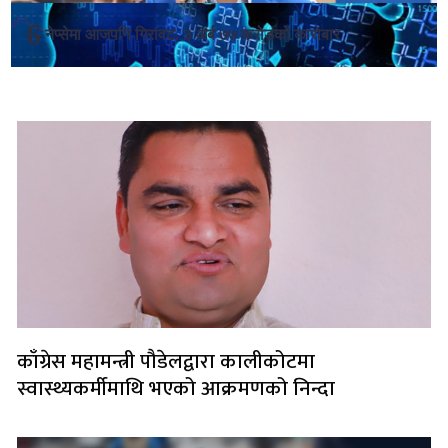
नेप्सेमा आजपनि गिरावट, ३ अर्ब ७७ करोडको कारोबार
लोकप्रिय
काँग्रेस महामन्त्री पौडेलद्वारा कालीकोटमा
स्वास्थ्यकर्मीमाथि भएको आक्रमणको निन्दा