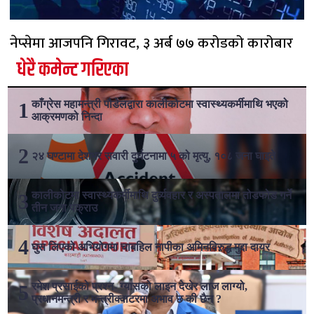
नेप्सेमा आजपनि गिरावट, ३ अर्ब ७७ करोडको कारोबार
धेरै कमेन्ट गरिएका
काँग्रेस महामन्त्री पौडेलद्वारा कालीकोटमा स्वास्थ्यकर्मीमाथि भएको
आक्रमणको निन्दा
२४ घण्टामा देशभर सवारी दुर्घटनामा ५ को मृत्यु, १०८ जना घाइते
कालीकोटमा स्वास्थ्यकर्मीमाथि दुर्व्यवहार र अस्पतालमा तोडफोड गर्ने
तीन जना पक्राउ
घुस लिएको अभियोगमा चाबहिल नापीका अमिनविरुद्ध मुद्दा दायर
रमेश प्रसाईको प्रश्न- ग्यासको लाइन देखेर लाज लाग्यो,
प्रधानमन्त्री र मन्त्रीक्वाटरमा अभाव छ की छैन ?