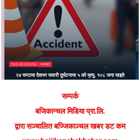
समाचार
TOP-HEADLINE
२४ घण्टामा देशभर सवारी दुर्घटनामा ५ को मृत्यु, १०८ जना घाइते
Bajjikanchal Desk
सम्पर्क
बजिकान्चल मिडिया प्रा.लि.
द्वारा सञ्चालित बज्जिकाञ्चल खबर डट कम