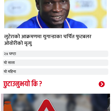
लुटेराको आक्रमणमा युगान्डाका चर्चित फुटबलर
ओवोरीको मृत्यु
२४ घण्टा
यो साता
यो महिना
छुटाउनुभयो कि ?