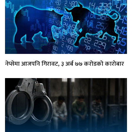
नेप्सेमा आजपनि गिरावट, ३ अर्ब ७७ करोडको कारोबार