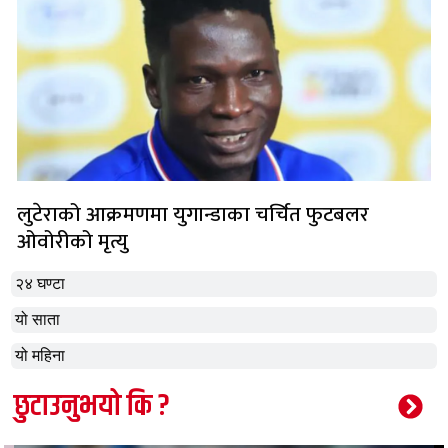
लुटेराको आक्रमणमा युगान्डाका चर्चित फुटबलर
ओवोरीको मृत्यु
२४ घण्टा
यो साता
यो महिना
छुटाउनुभयो कि ?