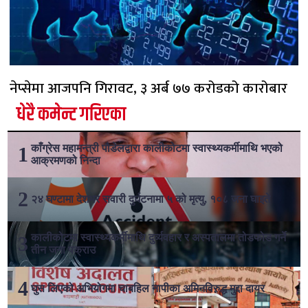
नेप्सेमा आजपनि गिरावट, ३ अर्ब ७७ करोडको कारोबार
धेरै कमेन्ट गरिएका
काँग्रेस महामन्त्री पौडेलद्वारा कालीकोटमा स्वास्थ्यकर्मीमाथि भएको
आक्रमणको निन्दा
२४ घण्टामा देशभर सवारी दुर्घटनामा ५ को मृत्यु, १०८ जना घाइते
कालीकोटमा स्वास्थ्यकर्मीमाथि दुर्व्यवहार र अस्पतालमा तोडफोड गर्ने
तीन जना पक्राउ
घुस लिएको अभियोगमा चाबहिल नापीका अमिनविरुद्ध मुद्दा दायर