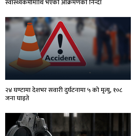
स्वास्थ्यकर्मीमाथि भएको आक्रमणको निन्दा
२४ घण्टामा देशभर सवारी दुर्घटनामा ५ को मृत्यु, १०८
जना घाइते