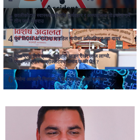
कालीकोटमा स्वास्थ्यकर्मीमाथि दुर्व्यवहार र अस्पतालमा तोडफोड गर्ने
तीन जना पक्राउ
घुस लिएको अभियोगमा चाबहिल नापीका अमिनविरुद्ध मुद्दा दायर
रमेश प्रसाईको प्रश्न- ग्यासको लाइन देखेर लाज लाग्यो,
प्रधानमन्त्री र मन्त्रीक्वाटरमा अभाव छ की छैन ?
नेप्सेमा आजपनि गिरावट, ३ अर्ब ७७ करोडको कारोबार
लोकप्रिय