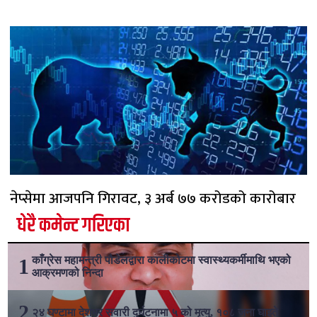
नेप्सेमा आजपनि गिरावट, ३ अर्ब ७७ करोडको कारोबार
धेरै कमेन्ट गरिएका
काँग्रेस महामन्त्री पौडेलद्वारा कालीकोटमा स्वास्थ्यकर्मीमाथि भएको
आक्रमणको निन्दा
२४ घण्टामा देशभर सवारी दुर्घटनामा ५ को मृत्यु, १०८ जना घाइते