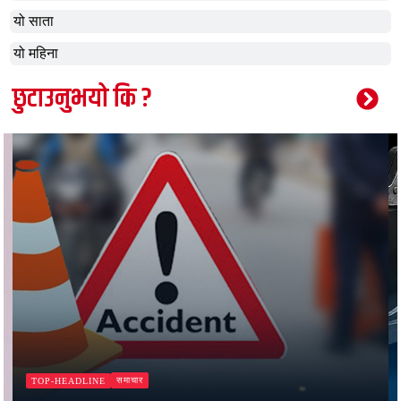
यो साता
यो महिना
छुटाउनुभयो कि ?
समाचार
TOP-HEADLINE