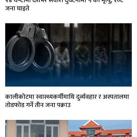
२४ घण्टामा देशभर सवारी दुर्घटनामा ५ को मृत्यु, १०८
जना घाइते
कालीकोटमा स्वास्थ्यकर्मीमाथि दुर्व्यवहार र अस्पतालमा
तोडफोड गर्ने तीन जना पक्राउ