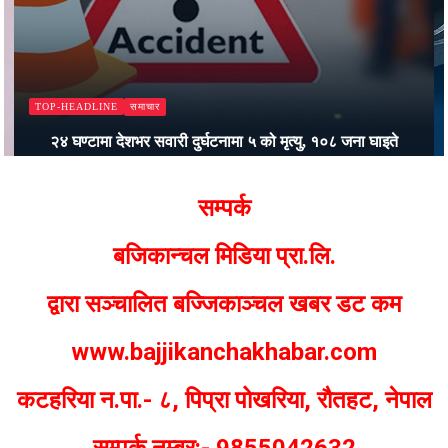
समाचार
TOP-HEADLINE
२४ घण्टामा देशभर सवारी दुर्घटनामा ५ को मृत्यु, १०८ जना घाइते
Bajjikanchal Desk
सम्पर्क
बजिकान्चल मिडिया प्रा.लि.
द्वारा सञ्चालित बज्जिकाञ्चल खबर डट कम
www.bajjikanchakhabar.com
कटहरिया न.पा.- ८, पिप्रा पोखरिया, रौतहट, नेपाल
सम्पर्क नम्बर:- 9855042632