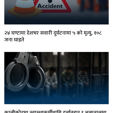
२४ घण्टामा देशभर सवारी दुर्घटनामा ५ को मृत्यु, १०८
जना घाइते
कालीकोटमा स्वास्थ्यकर्मीमाथि दुर्व्यवहार र अस्पतालमा