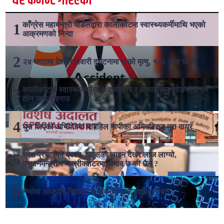
धेरै कमेन्ट गरिएका
काँग्रेस महामन्त्री पौडेलद्वारा कालीकोटमा स्वास्थ्यकर्मीमाथि भएको
आक्रमणको निन्दा
२४ घण्टामा देशभर सवारी दुर्घटनामा ५ को मृत्यु, १०८ जना घाइते
कालीकोटमा स्वास्थ्यकर्मीमाथि दुर्व्यवहार र अस्पतालमा तोडफोड गर्ने
तीन जना पक्राउ
घुस लिएको अभियोगमा चाबहिल नापीका अमिनविरुद्ध मुद्दा दायर
रमेश प्रसाईको प्रश्न- ग्यासको लाइन देखेर लाज लाग्यो,
प्रधानमन्त्री र मन्त्रीक्वाटरमा अभाव छ की छैन ?
नेप्सेमा आजपनि गिरावट, ३ अर्ब ७७ करोडको कारोबार
लोकप्रिय