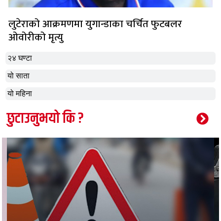
लुटेराको आक्रमणमा युगान्डाका चर्चित फुटबलर
ओवोरीको मृत्यु
२४ घण्टा
यो साता
यो महिना
छुटाउनुभयो कि ?