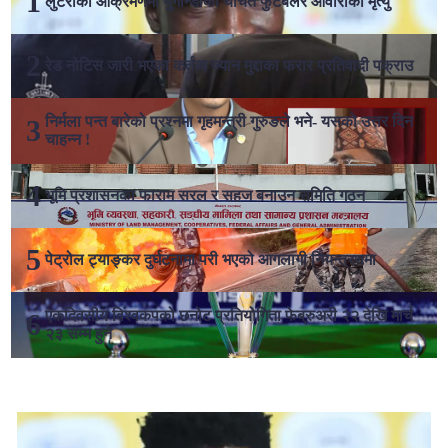
लुटेराको आक्रमणमा युगान्डाका चर्चित फुटबलर ओवोरीको मृत्यु
रेड नोटिस जारी भएका कर्तव्य ज्यान मुद्दाका फरार प्रतिवादी पक्राउ
निर्मला पन्त बारेको प्रश्नमा गृहमन्त्री गुरुङले भने- यसको उत्तर दिन
चाहन्न !
भूमि प्रशासनका फाराम सरल र सहज बनाउन समिति गठन
पेट्रोल ट्याङ्कर दुर्घटनामा परी भएको आगलागी नियन्त्रणमा
एकदिवसीय विश्वकपको छनोट प्रतियोगिता फेब्रुअरी २२ देखि मार्च
२३ सम्म हुने
लोकप्रिय