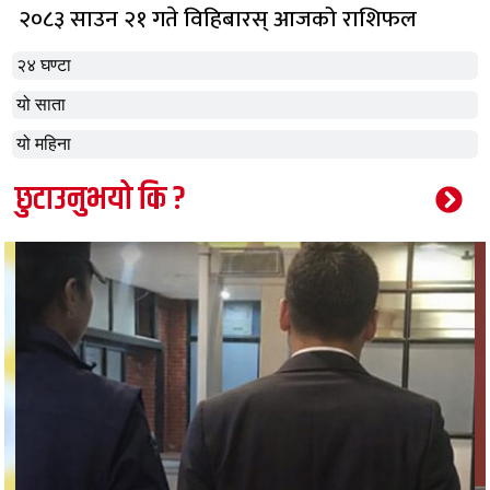
२०८३ साउन २१ गते विहिबारस् आजको राशिफल
२४ घण्टा
यो साता
यो महिना
छुटाउनुभयो कि ?