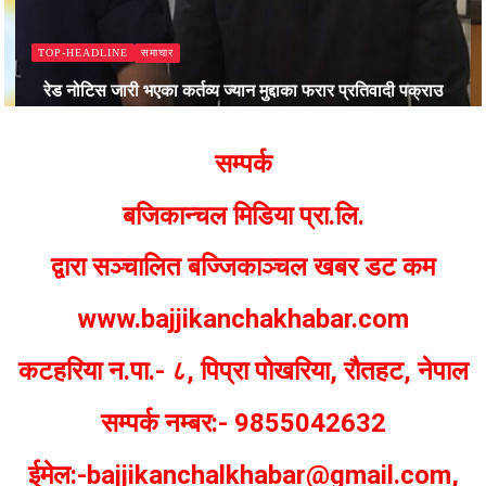
समाचार
TOP-HEADLINE
निर्मला पन्त बारेको प्रश्नमा गृहमन्त्री गुरुङले भने- यसको उ
तिवादी पक्राउ
चाहन्न !
Bajjikanchal Desk
सम्पर्क
बजिकान्चल मिडिया प्रा.लि.
द्वारा सञ्चालित बज्जिकाञ्चल खबर डट कम
www.bajjikanchakhabar.com
कटहरिया न.पा.- ८, पिप्रा पोखरिया, रौतहट, नेपाल
सम्पर्क नम्बर:- 9855042632
ईमेल:-bajjikanchalkhabar@gmail.com,