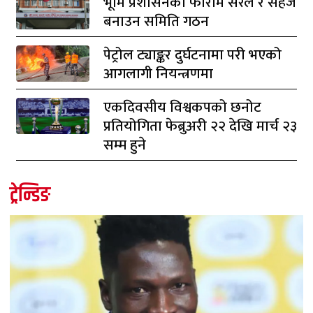
भूमि प्रशासनका फाराम सरल र सहज
बनाउन समिति गठन
पेट्रोल ट्याङ्कर दुर्घटनामा परी भएको
आगलागी नियन्त्रणमा
एकदिवसीय विश्वकपको छनोट
प्रतियोगिता फेब्रुअरी २२ देखि मार्च २३
सम्म हुने
ट्रेन्डिङ