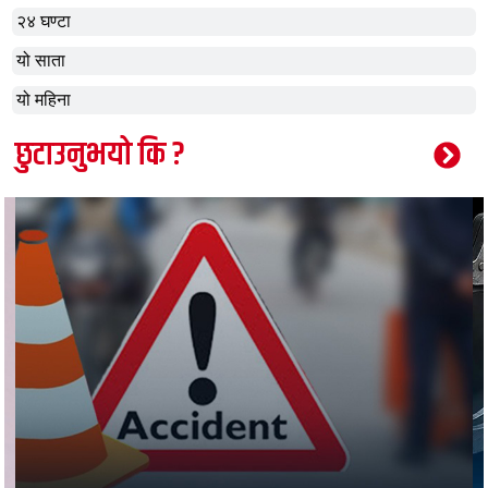
२४ घण्टा
यो साता
यो महिना
छुटाउनुभयो कि ?