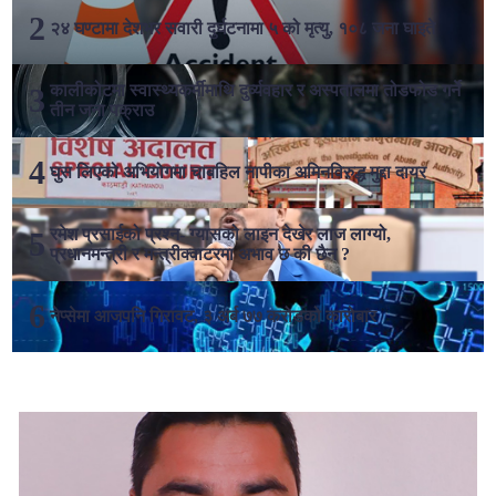
२४ घण्टामा देशभर सवारी दुर्घटनामा ५ को मृत्यु, १०८ जना घाइते
कालीकोटमा स्वास्थ्यकर्मीमाथि दुर्व्यवहार र अस्पतालमा तोडफोड गर्ने
तीन जना पक्राउ
घुस लिएको अभियोगमा चाबहिल नापीका अमिनविरुद्ध मुद्दा दायर
रमेश प्रसाईको प्रश्न- ग्यासको लाइन देखेर लाज लाग्यो,
प्रधानमन्त्री र मन्त्रीक्वाटरमा अभाव छ की छैन ?
नेप्सेमा आजपनि गिरावट, ३ अर्ब ७७ करोडको कारोबार
लोकप्रिय