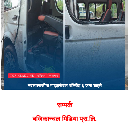
राष्ट्रिय
समाचार
TOP-HEADLINE
नवलपरासीमा माइक्रोबस पल्टिँदा ६ जना घाइते
Bajjikanchal Desk
सम्पर्क
बजिकान्चल मिडिया प्रा.लि.