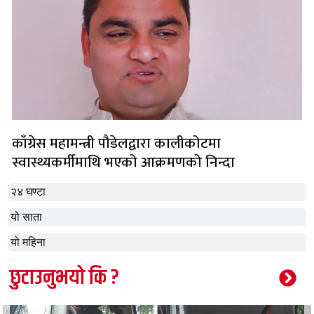
काँग्रेस महामन्त्री पौडेलद्वारा कालीकोटमा
स्वास्थ्यकर्मीमाथि भएको आक्रमणको निन्दा
२४ घण्टा
यो साता
यो महिना
छुटाउनुभयो कि ?