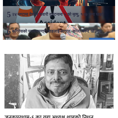
२४ घण्टामा देशभर सवारी दुर्घटनामा ५ को मृत्यु, १२७ जना घाइते
काँग्रेसको प्रधानमन्त्री शाहलाई आग्रह- कालो चश्मा खोल्नुस्
लोकप्रिय
जनकपुरधाम-६ का वडा अध्यक्ष शाहको निधन