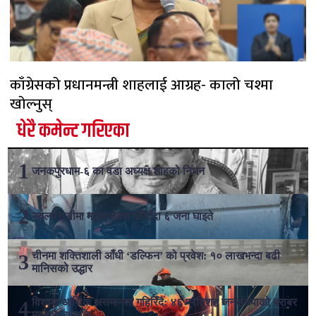
काँग्रेसको प्रधानमन्त्री शाहलाई आग्रह- कालो चश्मा
खोल्नुस्
धेरै कमेन्ट गरिएका
जनकपुरधाम-६ का वडा अध्यक्ष शाहको निधन
नवलपरासीमा माइक्रोबस पल्टिँदा ६ जना घाइते
चीनमा शक्तिशाली आँधी ‘डल्फिन’ को प्रवेश: १० लाखभन्दा बढी
मानिसको उद्धार
विश्वमा आर्थिक असमानता गहिरिँदै: ४६ प्रतिशत जनसंख्याको बराबर
मस्ककै सम्पत्ति