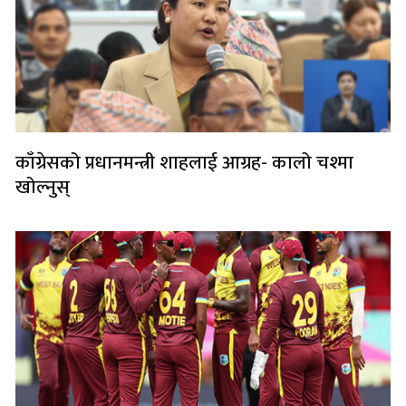
काँग्रेसको प्रधानमन्त्री शाहलाई आग्रह- कालो चश्मा
खोल्नुस्