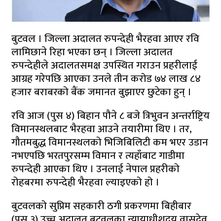
बुटवल । जिल्ला अदालत रुपन्देही भैरहवा आएर रवि
लामिछाने रिहा भएका छन् । जिल्ला अदालत
रुपन्देहीले अदालतसमक्ष उपस्थित गराउन प्रहरीलाई
आग्रह गरेपछि आएका उनले तीन करोड ७४ लाख ८४
हजार बराबरको बैंक जमानत बुझाएर छुटेका हुन् ।
रवि आज (पुस ४) बिहान पौने ८ बजे त्रिभुवन अन्तर्राष्ट्रिय
विमानस्थलबाट भैरहवा आउने तयारीमा थिए । तर,
गौतमबुद्ध विमानस्थलको भिजिबिलिटी कम भएर उडान
नभएपछि भरतपुरसम्म विमान र त्यहाँबाट गाडीमा
रुपन्देही आएका थिए । उनलाई नेपाल प्रहरीको
रोहबरमा रुपन्देही भैरहवा ल्याइएको हो ।
बुटवलको सुप्रिम सहकारी ठगी प्रकरणमा बिहीबार
(पुस ३) उच्च अदालत बुटवलका न्यायाधीशद्वय वासुदेव