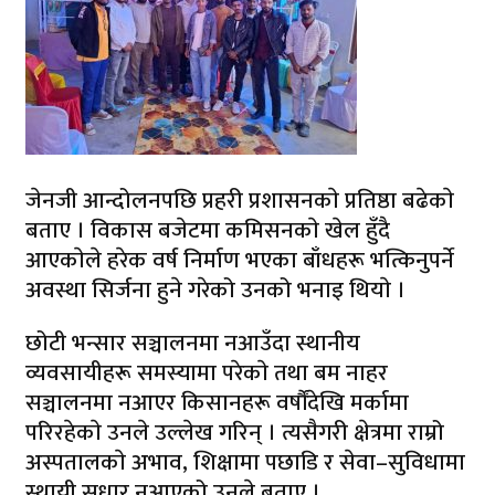
जेनजी आन्दोलनपछि प्रहरी प्रशासनकाे प्रतिष्ठा बढेकाे
बताए । विकास बजेटमा कमिसनकाे खेल हुँदै
आएकाेले हरेक वर्ष निर्माण भएका बाँधहरू भत्किनुपर्ने
अवस्था सिर्जना हुने गरेको उनको भनाइ थियाे ।
छोटी भन्सार सञ्चालनमा नआउँदा स्थानीय
व्यवसायीहरू समस्यामा परेकाे तथा बम नाहर
सञ्चालनमा नआएर किसानहरू वर्षौंदेखि मर्कामा
परिरहेकाे उनले उल्लेख गरिन् । त्यसैगरी क्षेत्रमा राम्रो
अस्पतालकाे अभाव, शिक्षामा पछाडि र सेवा–सुविधामा
स्थायी सुधार नआएको उनले बताए ।