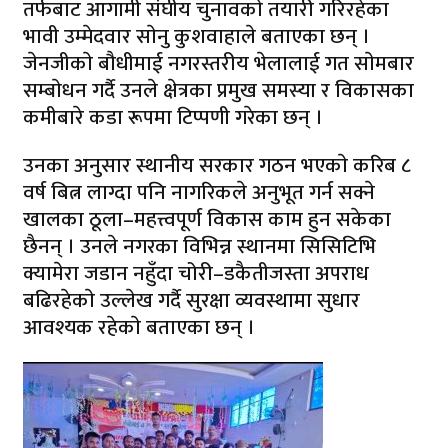
तर्फबाट आगामी संघीय चुनावकाे तयारी गरिरहेका
भावी उम्मेदवार साेनु कुशवाहाले बताएका छन् ।
जेनजीकाे बौधीमाई नगरस्तरीय भेलालाई गत साेमबार
सम्बाेधन गर्दै उनले क्षेत्रका प्रमुख समस्या र विकासका
कमीबारे कडा रूपमा टिप्पणी गरेका छन् ।
उनका अनुसार स्थानीय सरकार गठन भएकाे करिब ८
वर्ष बित्न लाग्दा पनि नागरिकले अनुभूत गर्न सक्ने
खालका ठूला–महत्त्वपूर्ण विकास काम हुन सकेका
छैनन् । उनले नगरका विभिन्न स्थानमा सिसिटिभि
क्यामेरा जडान नहुँदा चोरी–डकैतीजस्ता अपराध
बढिरहेकाे उल्लेख गर्दै सुरक्षा व्यवस्थामा सुधार
आवश्यक रहेकाे बताएका छन् ।