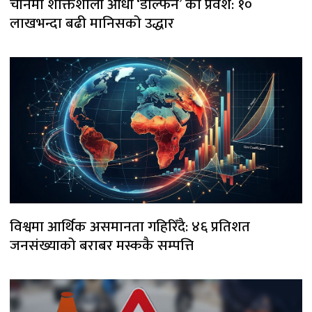
चीनमा शक्तिशाली आँधी ‘डल्फिन’ को प्रवेश: १०
लाखभन्दा बढी मानिसको उद्धार
विश्वमा आर्थिक असमानता गहिरिँदै: ४६ प्रतिशत
जनसंख्याको बराबर मस्ककै सम्पत्ति