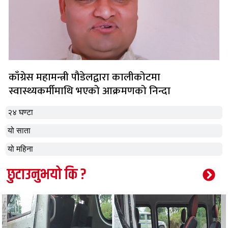
काँग्रेस महामन्त्री पौडेलद्वारा कालीकोटमा
स्वास्थ्यकर्मीमाथि भएको आक्रमणको निन्दा
२४ घण्टा
यो साता
यो महिना
छुटाउनुभयो कि ?