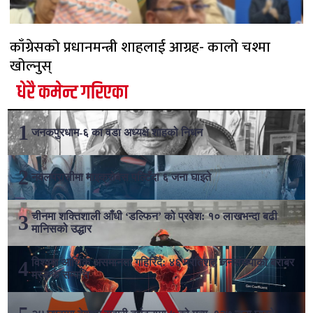
काँग्रेसको प्रधानमन्त्री शाहलाई आग्रह- कालो चश्मा
खोल्नुस्
धेरै कमेन्ट गरिएका
जनकपुरधाम-६ का वडा अध्यक्ष शाहको निधन
नवलपरासीमा माइक्रोबस पल्टिँदा ६ जना घाइते
चीनमा शक्तिशाली आँधी ‘डल्फिन’ को प्रवेश: १० लाखभन्दा बढी
मानिसको उद्धार
विश्वमा आर्थिक असमानता गहिरिँदै: ४६ प्रतिशत जनसंख्याको बराबर
मस्ककै सम्पत्ति