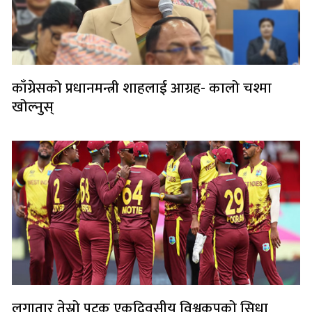
काँग्रेसको प्रधानमन्त्री शाहलाई आग्रह- कालो चश्मा
खोल्नुस्
लगातार तेस्रो पटक एकदिवसीय विश्वकपको सिधा