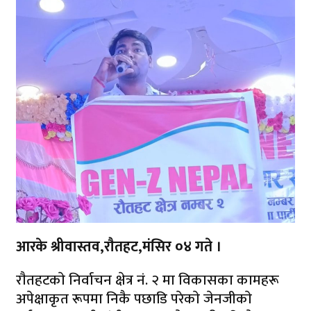
आरके श्रीवास्तव,राैतहट,मंसिर ०४ गते ।
राैतहटकाे निर्वाचन क्षेत्र नं. २ मा विकासका कामहरू
अपेक्षाकृत रूपमा निकै पछाडि परेकाे जेनजीकाे