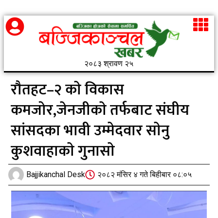
२०८३ श्रावण २५
राैतहट–२ काे विकास
कमजोर,जेनजीकाे तर्फबाट संघीय
सांसदका भावी उम्मेदवार साेनु
कुशवाहाकाे गुनासाे
Bajjikanchal Desk
२०८२ मंसिर ४ गते बिहीबार ०८:०५