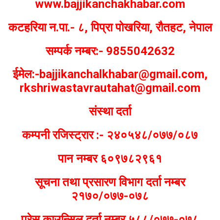
www.bajjikanchakhabar.com
कटहरिया न.पा.- ८, पिप्रा पोखरिया, रौतहट, नेपाल
सम्पर्क नम्बर:- 9855042632
ईमेल:-bajjikanchalkhabar@gmail.com,
rkshriwastavrautahat@gmail.com
संस्था दर्ता
कम्पनी रजिस्ट्रार :- २४०५४८/०७७/०८७
पान नम्बर ६०९७८२९६१
सूचना तथा प्रसारण विभाग दर्ता नम्बर
२१७०/०७७-०७८
प्रेस काउन्सिल दर्ता नम्बर ५८८/०७७-०७८