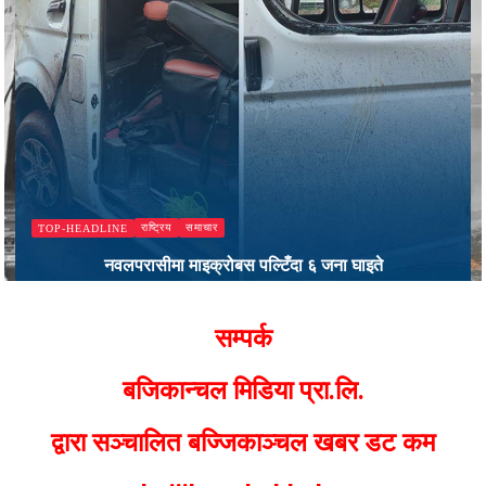
राष्ट्रिय
समाचार
TOP-HEADLINE
नवलपरासीमा माइक्रोबस पल्टिँदा ६ जना घाइते
Bajjikanchal Desk
सम्पर्क
बजिकान्चल मिडिया प्रा.लि.
द्वारा सञ्चालित बज्जिकाञ्चल खबर डट कम