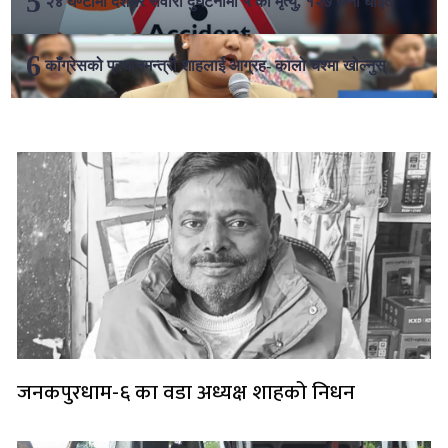
२४ घण्टामा देशभर सवारी दुर्घटनामा ५ को मृत्यु, १२७ जना घाइते
काँग्रेसको प्रधानमन्त्री शाहलाई आग्रह- कालो चश्मा खोल्नुस्
लोकप्रिय
जनकपुरधाम-६ का वडा अध्यक्ष शाहको निधन