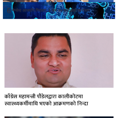
नेप्सेमा आजपनि गिरावट, ३ अर्ब ७७ करोडको कारोबार
लोकप्रिय
काँग्रेस महामन्त्री पौडेलद्वारा कालीकोटमा
स्वास्थ्यकर्मीमाथि भएको आक्रमणको निन्दा