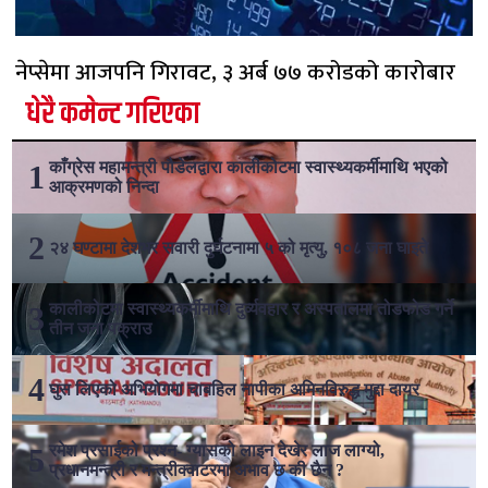
नेप्सेमा आजपनि गिरावट, ३ अर्ब ७७ करोडको कारोबार
धेरै कमेन्ट गरिएका
काँग्रेस महामन्त्री पौडेलद्वारा कालीकोटमा स्वास्थ्यकर्मीमाथि भएको
आक्रमणको निन्दा
२४ घण्टामा देशभर सवारी दुर्घटनामा ५ को मृत्यु, १०८ जना घाइते
कालीकोटमा स्वास्थ्यकर्मीमाथि दुर्व्यवहार र अस्पतालमा तोडफोड गर्ने
तीन जना पक्राउ
घुस लिएको अभियोगमा चाबहिल नापीका अमिनविरुद्ध मुद्दा दायर
रमेश प्रसाईको प्रश्न- ग्यासको लाइन देखेर लाज लाग्यो,
प्रधानमन्त्री र मन्त्रीक्वाटरमा अभाव छ की छैन ?