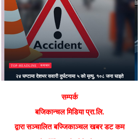
समाचार
TOP-HEADLINE
२४ घण्टामा देशभर सवारी दुर्घटनामा ५ को मृत्यु, १०८ जना घाइते
Bajjikanchal Desk
सम्पर्क
बजिकान्चल मिडिया प्रा.लि.
द्वारा सञ्चालित बज्जिकाञ्चल खबर डट कम