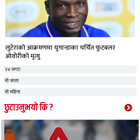
लुटेराको आक्रमणमा युगान्डाका चर्चित फुटबलर
ओवोरीको मृत्यु
२४ घण्टा
यो साता
यो महिना
छुटाउनुभयो कि ?