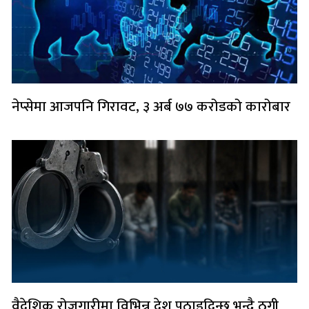
नेप्सेमा आजपनि गिरावट, ३ अर्ब ७७ करोडको कारोबार
वैदेशिक रोजगारीमा विभिन्न देश पठाइदिन्छु भन्दै ठगी