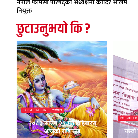
नेपाल फार्मेसी परिषद्को अध्यक्षमा कादिर आलम
नियुक्त
छुटाउनुभयो कि ?
राशीफल
TOP-HEADLINE
TOP-HEAD
न
२०८३ साउन २१ गते विहिबारस्
आजको राशिफल
यस्तो