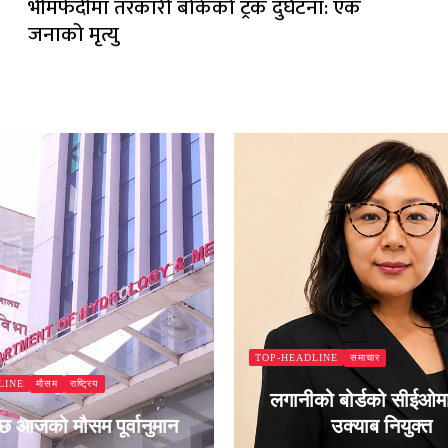
भीमफेदीमा तरकारी बोकेको ट्रक दुर्घटना: एक
जनाको मृत्यु
समाचार
TOP-HEADLINE
मौसम
राष्ट्रिय
LINE
लगानीको बोर्डको सीईओमा
 छ आजको मौसम पूर्वानुमान
उक्याब नियुक्त