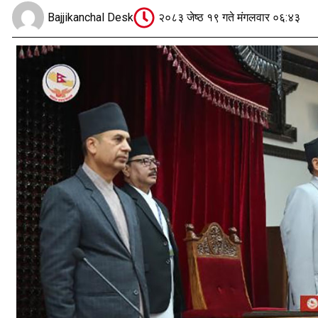
Bajjikanchal Desk
२०८३ जेष्ठ १९ गते मंगलवार ०६:४३