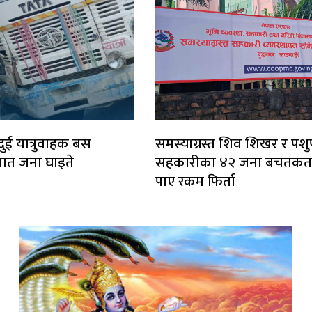
ुई यात्रुवाहक बस
समस्याग्रस्त शिव शिखर र पश
सात जना घाइते
सहकारीका ४२ जना बचतकर्त
पाए रकम फिर्ता