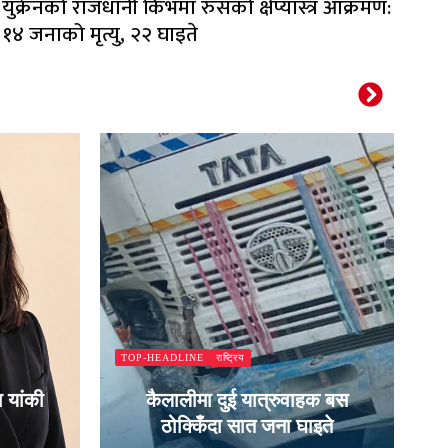
युक्रेनको राजधानी किभमा रुसको क्षेप्यास्त्र आक्रमण:
१४ जनाको मृत्यु, २२ घाइते
T
राष्ट्रिय
TOP-HEADLINE
 यांकी
कैलालीमा दुई यात्रुवाहक बस
स
ठोक्किँदा सात जना घाइते