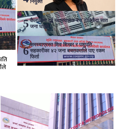
नियुक्त
कैलालीमा दुई यात्रुवाहक बस ठोक्किँदा सात
जना घाइते
समस्याग्रस्त शिव शिखर र पशुपति
सहकारीका ४२ जना बचतकर्ताले पाए रकम
फिर्ता
ुपति
ाले