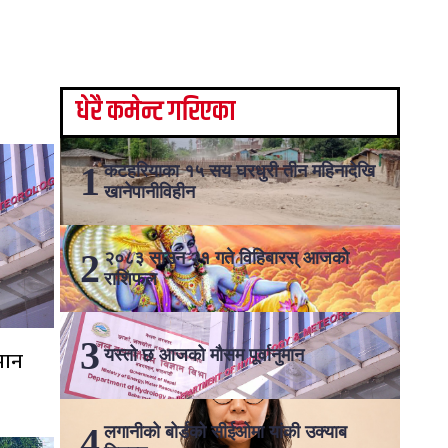
धेरै कमेन्ट गरिएका
कटहरियाका १५ सय घरधुरी तीन महिनादेखि
खानेपानीविहीन
२०८३ साउन २१ गते विहिबारस् आजको
राशिफल
मान
यस्तो छ आजको मौसम पूर्वानुमान
लगानीको बोर्डको सीईओमा यांकी उक्याब